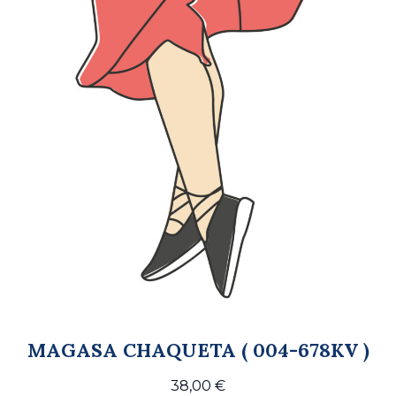
MAGASA CHAQUETA ( 004-678KV )
38,00
€