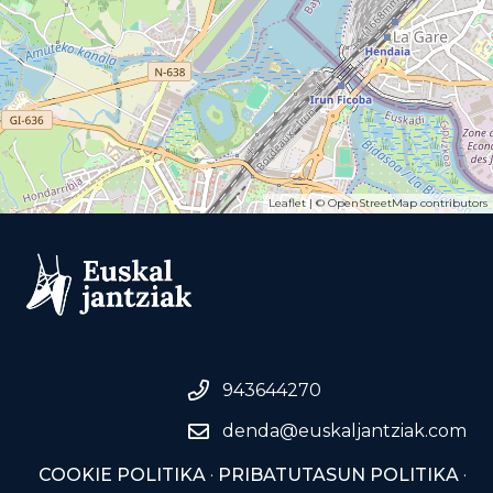
Leaflet
| ©
OpenStreetMap
contributors
943644270
denda@euskaljantziak.com
COOKIE POLITIKA
·
PRIBATUTASUN POLITIKA
·