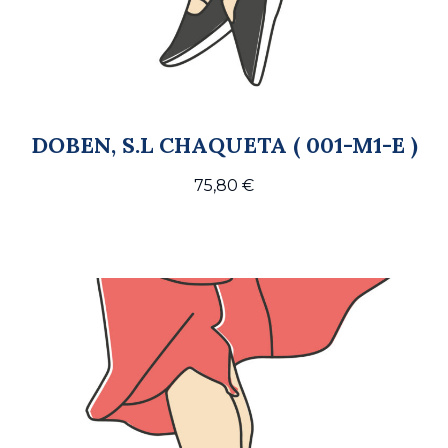
DOBEN, S.L CHAQUETA ( 001-M1-E )
75,80
€