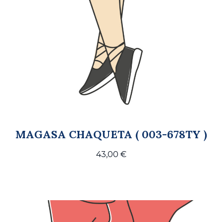
MAGASA CHAQUETA ( 003-678TY )
43,00
€