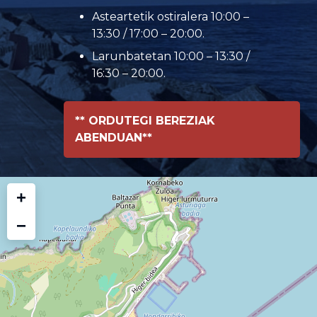
Asteartetik ostiralera 10:00 –
13:30 / 17:00 – 20:00.
Larunbatetan 10:00 – 13:30 /
16:30 – 20:00.
** ORDUTEGI BEREZIAK
ABENDUAN**
+
−