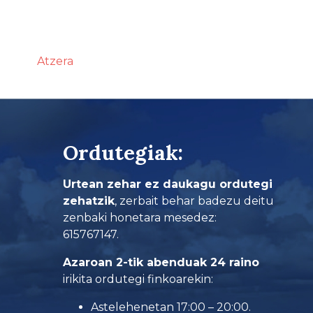
Atzera
Ordutegiak:
Urtean zehar ez daukagu ordutegi
zehatzik
, zerbait behar badezu deitu
zenbaki honetara mesedez:
615767147.
Azaroan 2-tik abenduak 24 raino
irikita ordutegi finkoarekin:
Astelehenetan 17:00 – 20:00.