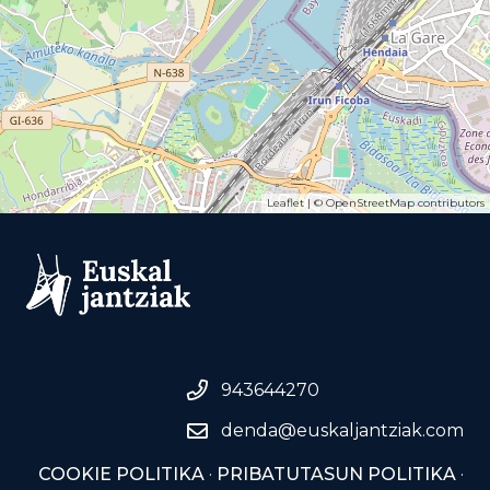
Leaflet
| ©
OpenStreetMap
contributors
943644270
denda@euskaljantziak.com
COOKIE POLITIKA
·
PRIBATUTASUN POLITIKA
·