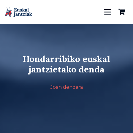
Hondarribiko euskal
jantzietako denda
Joan dendara