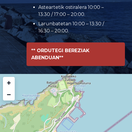
Asteartetik ostiralera 10:00 –
13:30 / 17:00 – 20:00.
Larunbatetan 10:00 – 13:30 /
16:30 – 20:00.
** ORDUTEGI BEREZIAK
ABENDUAN**
+
−