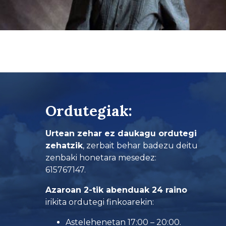
Ordutegiak:
Urtean zehar ez daukagu ordutegi
zehatzik
, zerbait behar badezu deitu
zenbaki honetara mesedez:
615767147.
Azaroan 2-tik abenduak 24 raino
irikita ordutegi finkoarekin:
Astelehenetan 17:00 – 20:00.