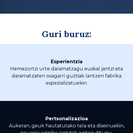
Guri buruz:
Esperientzia
Hemezortzi urte daramatzagu euskal jantzi eta
daramatzaten osagarri guztiak lantzen fabrika
espezializatuekin.
Pertsonalizazioa
Aukeran, geuk hautatutako tela eta diseinuekin,
neurrira eginiko jantziak egiten ditugu.