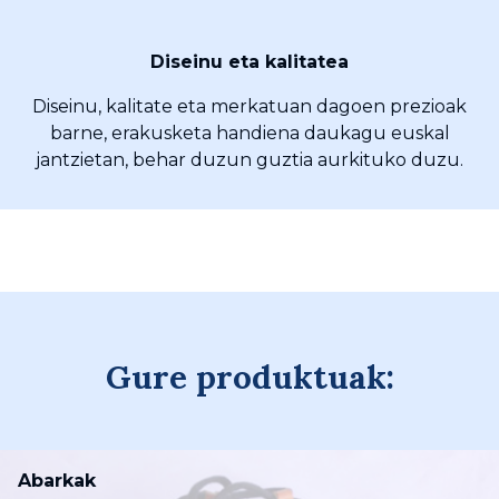
Diseinu eta kalitatea
Diseinu, kalitate eta merkatuan dagoen prezioak
barne, erakusketa handiena daukagu euskal
jantzietan, behar duzun guztia aurkituko duzu.
Gure produktuak:
Abarkak