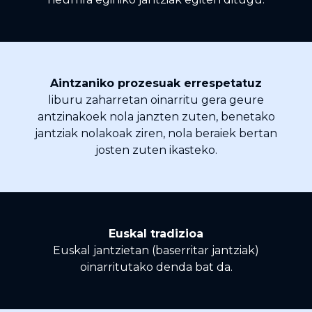
Aintzaniko prozesuak errespetatuz
liburu zaharretan oinarritu gera geure
antzinakoek nola janzten zuten, benetako
jantziak nolakoak ziren, nola beraiek bertan
josten zuten ikasteko.
Euskal tradizioa
Euskal jantzietan (baserritar jantziak)
oinarritutako denda bat da.