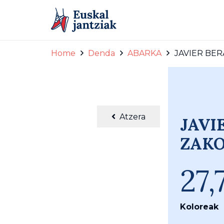
Home
Denda
ABARKA
JAVIER BER
Javier abarka
Atzera
JAVI
ZAKO
27
Koloreak