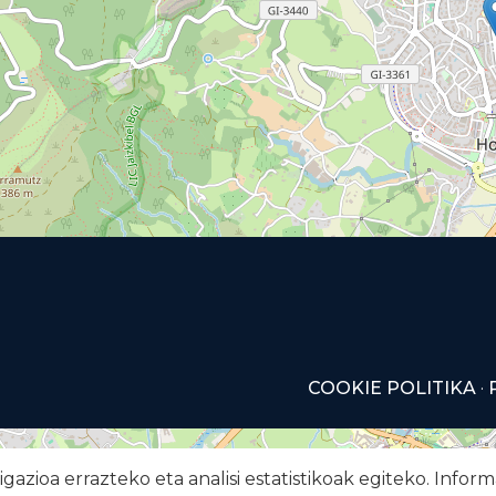
COOKIE POLITIKA
·
azioa errazteko eta analisi estatistikoak egiteko. Info