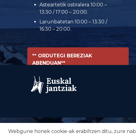
Asteartetik ostiralera 10:00 –
13:30 / 17:00 – 20:00.
Larunbatetan 10:00 – 13:30 /
16:30 – 20:00.
** ORDUTEGI BEREZIAK
ABENDUAN**
Webgune honek cookie-ak erabiltzen ditu, zure nabig