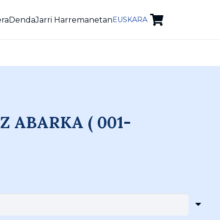
era
Denda
Jarri Harremanetan
EUSKARA
 ABARKA ( 001-
ice
nge: