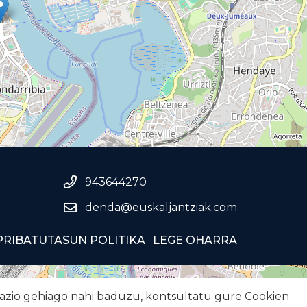
943644270
denda@euskaljantziak.com
PRIBATUTASUN POLITIKA
·
LEGE OHARRA
rmazio gehiago nahi baduzu, kontsultatu gure
Cookien
Leaflet
| ©
OpenStreetMap
contributors