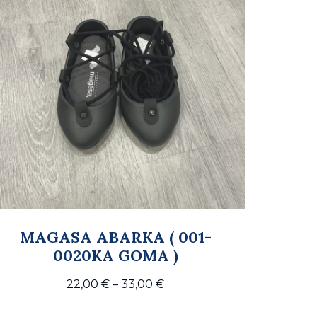
MAGASA ABARKA ( 001-
0020KA GOMA )
Price
22,00
€
–
33,00
€
range: