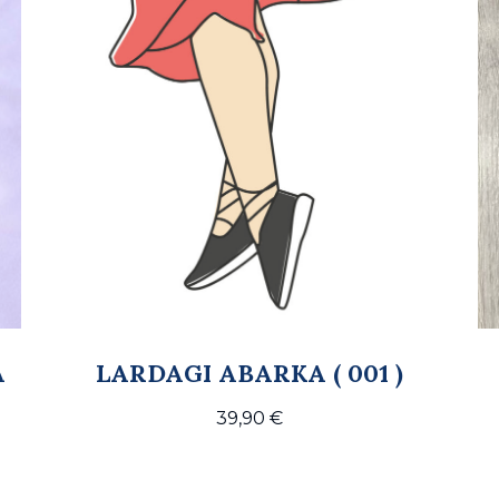
A
LARDAGI ABARKA ( 001 )
39,90
€