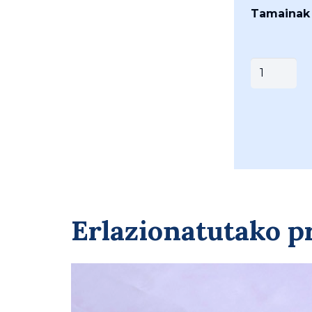
Tamainak
JAVIER
BERASTEG
DOMINGU
ABARKA
(
001-
ZAKONA
)
quantity
Erlazionatutako 