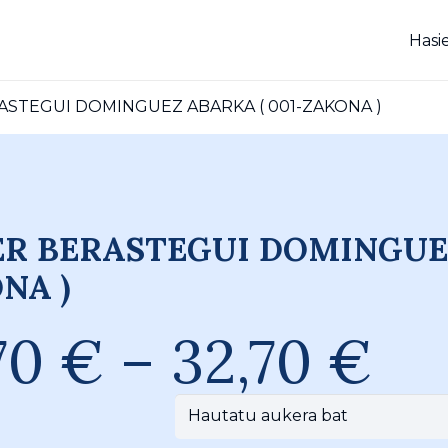
Hasi
ASTEGUI DOMINGUEZ ABARKA ( 001-ZAKONA )
ER BERASTEGUI DOMINGUEZ
NA )
Pr
,70
€
–
32,70
€
ra