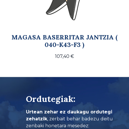
MAGASA BASERRITAR JANTZIA (
040-K43-F3 )
107,40
€
Ordutegiak:
Urtean zehar ez daukagu ordutegi
zehatzik
, zerbait behar badezu deitu
zenbaki honetara mesedez: