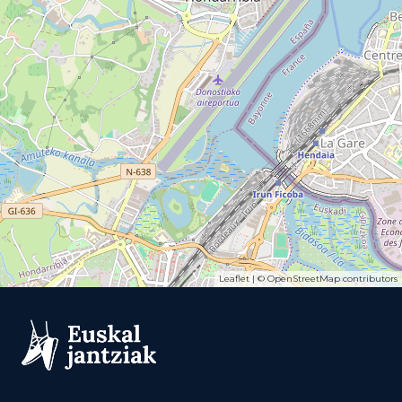
Leaflet
| ©
OpenStreetMap
contributors