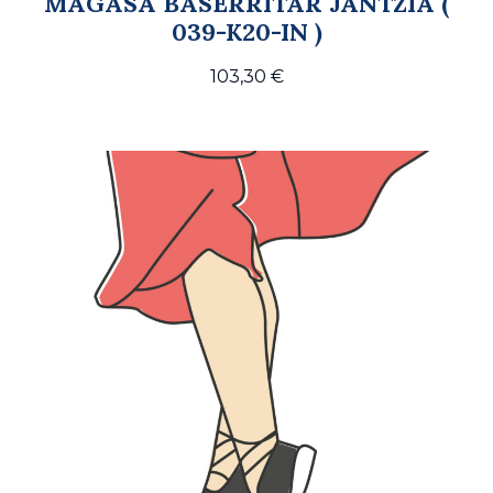
MAGASA BASERRITAR JANTZIA (
039-K20-IN )
103,30
€