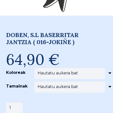
DOBEN, S.L BASERRITAR
JANTZIA ( 016-JOKIÑE )
64,90
€
Koloreak
Tamainak
DOBEN,
Saskira gehitu
S.L