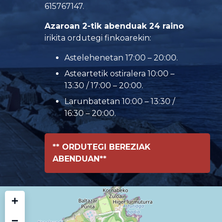
615767147.
Azaroan 2-tik abenduak 24 raino
irikita ordutegi finkoarekin:
Astelehenetan 17:00 – 20:00.
Asteartetik ostiralera 10:00 –
13:30 / 17:00 – 20:00.
Larunbatetan 10:00 – 13:30 /
16:30 – 20:00.
** ORDUTEGI BEREZIAK
ABENDUAN**
+
−