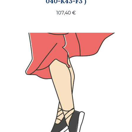
040-K43-F3 )
107,40
€