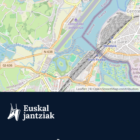
Leaflet
| ©
OpenStreetMap
contributors