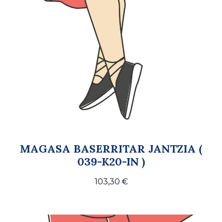
MAGASA BASERRITAR JANTZIA (
039-K20-IN )
103,30
€