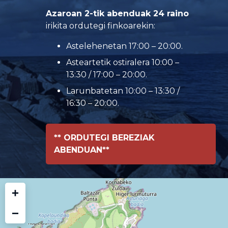
Azaroan 2-tik abenduak 24 raino
irikita ordutegi finkoarekin:
Astelehenetan 17:00 – 20:00.
Asteartetik ostiralera 10:00 –
13:30 / 17:00 – 20:00.
Larunbatetan 10:00 – 13:30 /
16:30 – 20:00.
** ORDUTEGI BEREZIAK
ABENDUAN**
+
−