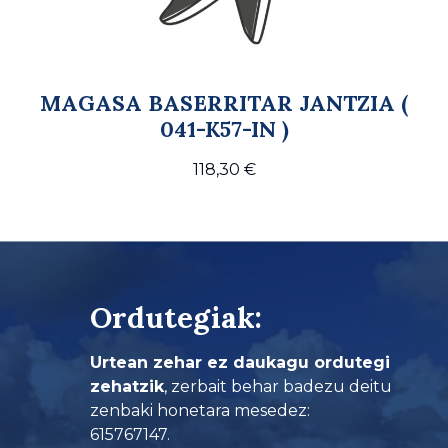
MAGASA BASERRITAR JANTZIA (
041-K57-IN )
118,30
€
Ordutegiak:
Urtean zehar ez daukagu ordutegi
zehatzik
, zerbait behar badezu deitu
zenbaki honetara mesedez:
615767147.