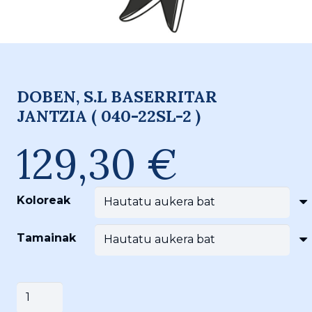
DOBEN, S.L BASERRITAR
JANTZIA ( 040-22SL-2 )
129,30
€
Koloreak
Tamainak
DOBEN,
Saskira gehitu
S.L