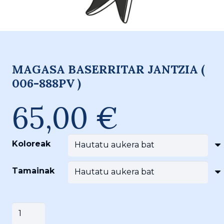
MAGASA BASERRITAR JANTZIA (
006-888PV )
65,00
€
Koloreak
Tamainak
MAGASA
Saskira gehitu
BASERRITAR