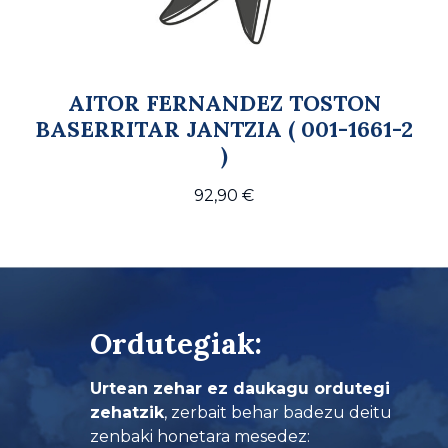
AITOR FERNANDEZ TOSTON
BASERRITAR JANTZIA ( 001-1661-2
)
92,90
€
Ordutegiak:
Urtean zehar ez daukagu ordutegi
zehatzik
, zerbait behar badezu deitu
zenbaki honetara mesedez: