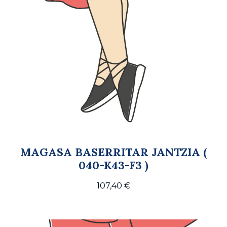
MAGASA BASERRITAR JANTZIA (
040-K43-F3 )
107,40
€