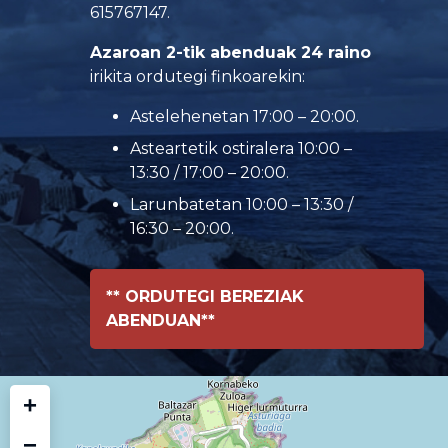
615767147.
Azaroan 2-tik abenduak 24 raino
irikita ordutegi finkoarekin:
Astelehenetan 17:00 – 20:00.
Asteartetik ostiralera 10:00 –
13:30 / 17:00 – 20:00.
Larunbatetan 10:00 – 13:30 /
16:30 – 20:00.
** ORDUTEGI BEREZIAK
ABENDUAN**
+
−