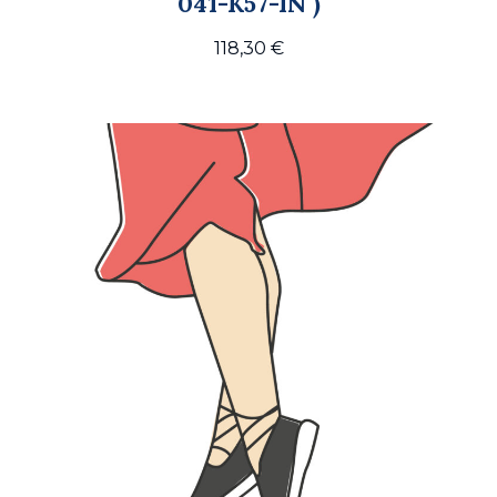
041-K57-IN )
118,30
€