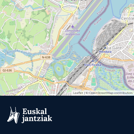
Leaflet
| ©
OpenStreetMap
contributors