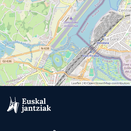
Leaflet
| ©
OpenStreetMap
contributors