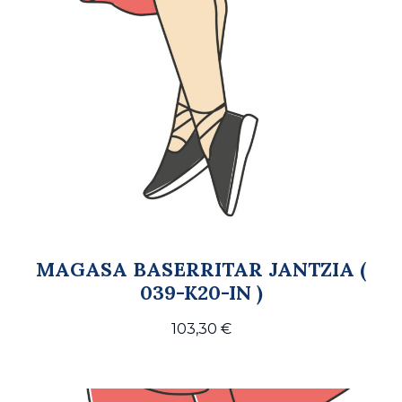
MAGASA BASERRITAR JANTZIA (
039-K20-IN )
103,30
€