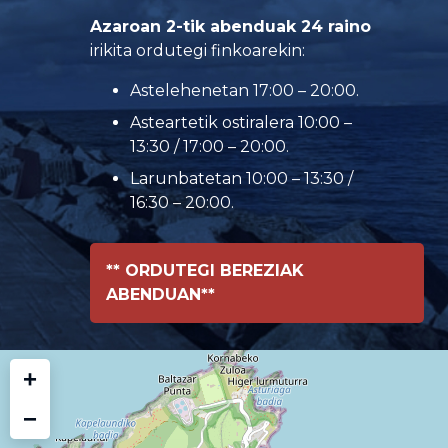
Azaroan 2-tik abenduak 24 raino
irikita ordutegi finkoarekin:
Astelehenetan 17:00 – 20:00.
Asteartetik ostiralera 10:00 –
13:30 / 17:00 – 20:00.
Larunbatetan 10:00 – 13:30 /
16:30 – 20:00.
** ORDUTEGI BEREZIAK
ABENDUAN**
+
−