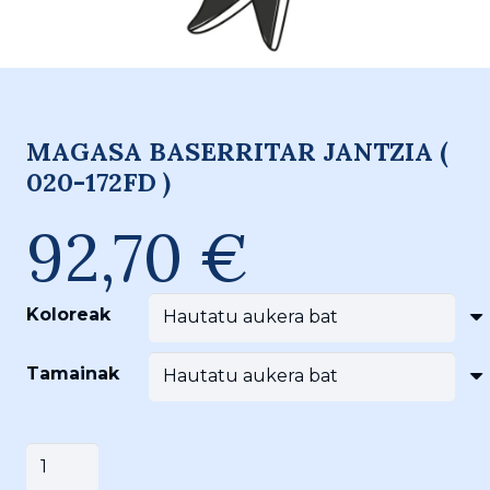
MAGASA BASERRITAR JANTZIA (
020-172FD )
92,70
€
Koloreak
Tamainak
MAGASA
Saskira gehitu
BASERRITAR