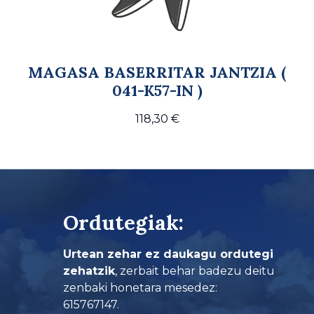
MAGASA BASERRITAR JANTZIA (
041-K57-IN )
118,30
€
Ordutegiak:
Urtean zehar ez daukagu ordutegi
zehatzik
, zerbait behar badezu deitu
zenbaki honetara mesedez:
615767147.