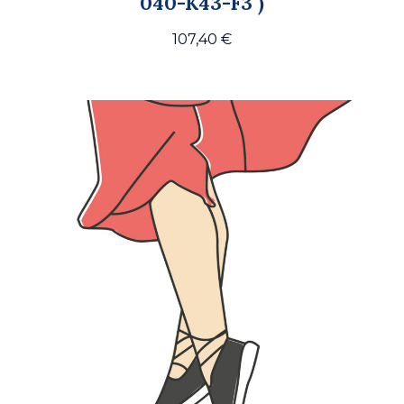
040-K43-F3 )
107,40
€