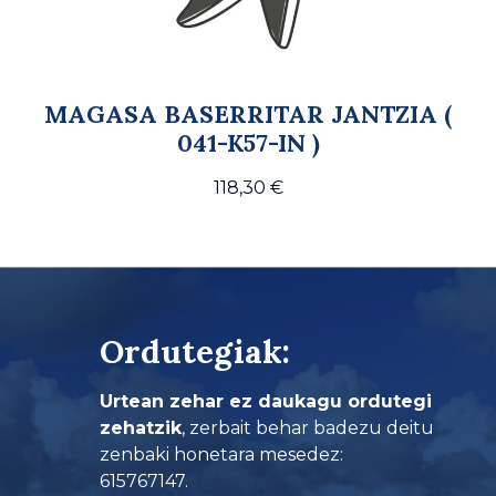
MAGASA BASERRITAR JANTZIA (
041-K57-IN )
118,30
€
Ordutegiak:
Urtean zehar ez daukagu ordutegi
zehatzik
, zerbait behar badezu deitu
zenbaki honetara mesedez:
615767147.