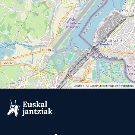
Leaflet
| ©
OpenStreetMap
contributors