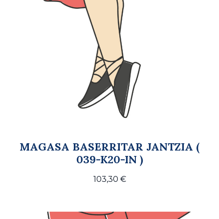
MAGASA BASERRITAR JANTZIA (
039-K20-IN )
103,30
€