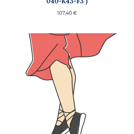
040-K43-F3 )
107,40
€