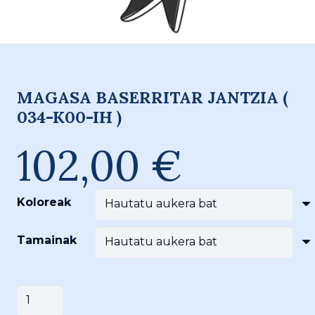
MAGASA BASERRITAR JANTZIA (
034-K00-IH )
102,00
€
Koloreak
Tamainak
MAGASA
Saskira gehitu
BASERRITAR