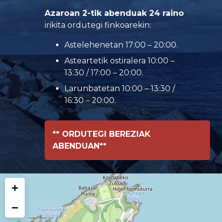
Azaroan 2-tik abenduak 24 raino
irikita ordutegi finkoarekin:
Astelehenetan 17:00 – 20:00.
Asteartetik ostiralera 10:00 –
13:30 / 17:00 – 20:00.
Larunbatetan 10:00 – 13:30 /
16:30 – 20:00.
** ORDUTEGI BEREZIAK
ABENDUAN**
+
−