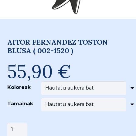
AITOR FERNANDEZ TOSTON
BLUSA ( 002-1520 )
55,90
€
Koloreak
Tamainak
AITOR
Saskira gehitu
FERNANDEZ