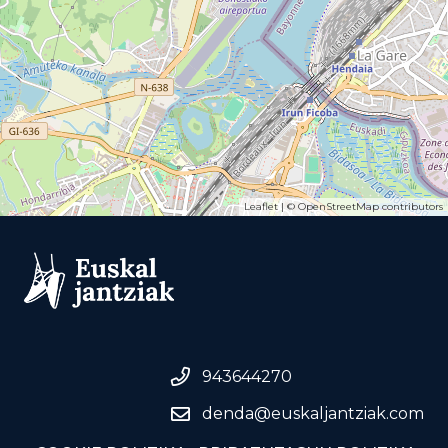
Leaflet
| ©
OpenStreetMap
contributors
943644270
denda@euskaljantziak.com