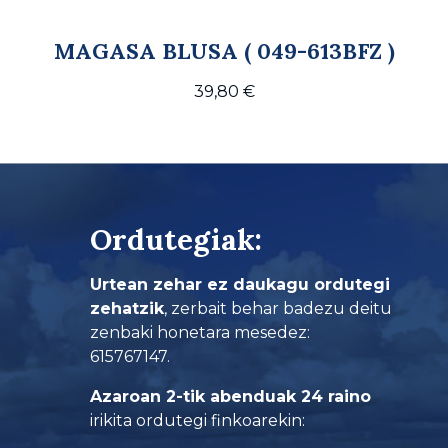
MAGASA BLUSA ( 049-613BFZ )
39,80
€
Ordutegiak:
Urtean zehar ez daukagu ordutegi
zehatzik
, zerbait behar badezu deitu
zenbaki honetara mesedez:
615767147.
Azaroan 2-tik abenduak 24 raino
irikita ordutegi finkoarekin: