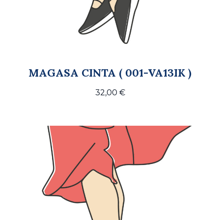
MAGASA CINTA ( 001-VA13IK )
32,00
€