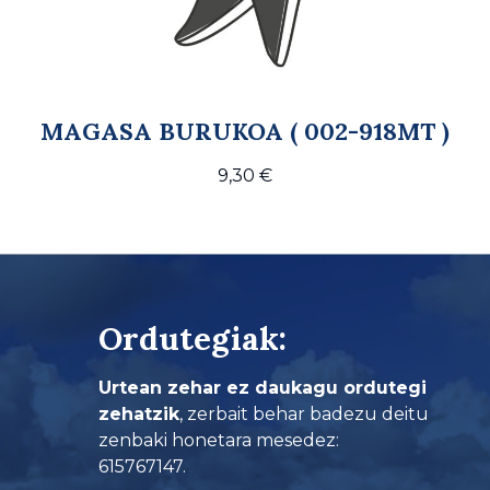
MAGASA BURUKOA ( 002-918MT )
9,30
€
Ordutegiak:
Urtean zehar ez daukagu ordutegi
zehatzik
, zerbait behar badezu deitu
zenbaki honetara mesedez:
615767147.