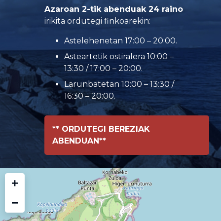
Azaroan 2-tik abenduak 24 raino
irikita ordutegi finkoarekin:
Astelehenetan 17:00 – 20:00.
Asteartetik ostiralera 10:00 –
13:30 / 17:00 – 20:00.
Larunbatetan 10:00 – 13:30 /
16:30 – 20:00.
** ORDUTEGI BEREZIAK
ABENDUAN**
+
−