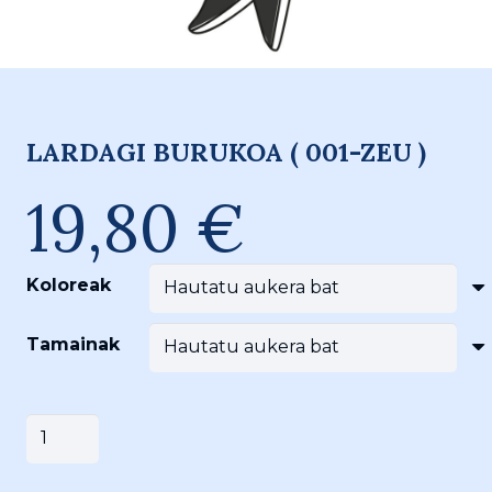
LARDAGI BURUKOA ( 001-ZEU )
19,80
€
Koloreak
Tamainak
LARDAGI
Saskira gehitu
BURUKOA
(