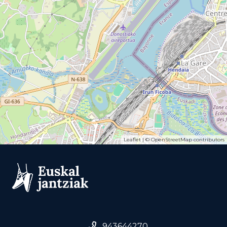
Leaflet
| ©
OpenStreetMap
contributors
943644270