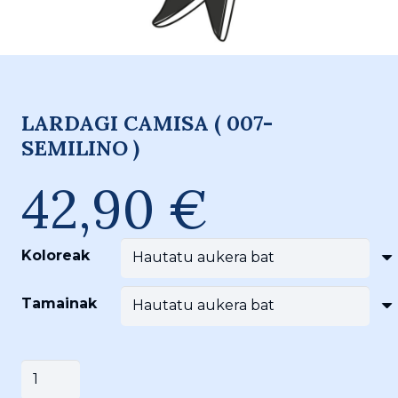
LARDAGI CAMISA ( 007-
SEMILINO )
42,90
€
Koloreak
Tamainak
LARDAGI
Saskira gehitu
CAMISA