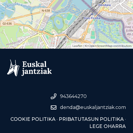
Leaflet
| ©
OpenStreetMap
contributors
943644270
denda@euskaljantziak.com
COOKIE POLITIKA
·
PRIBATUTASUN POLITIKA
·
LEGE OHARRA