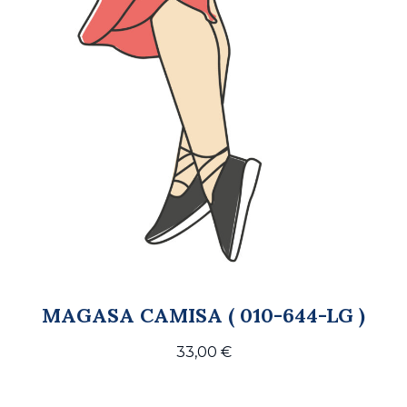
MAGASA CAMISA ( 010-644-LG )
33,00
€