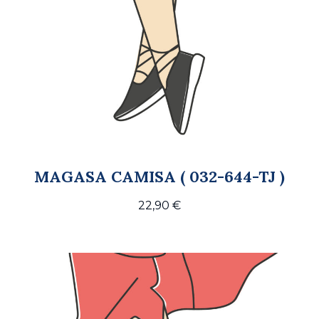
MAGASA CAMISA ( 032-644-TJ )
22,90
€