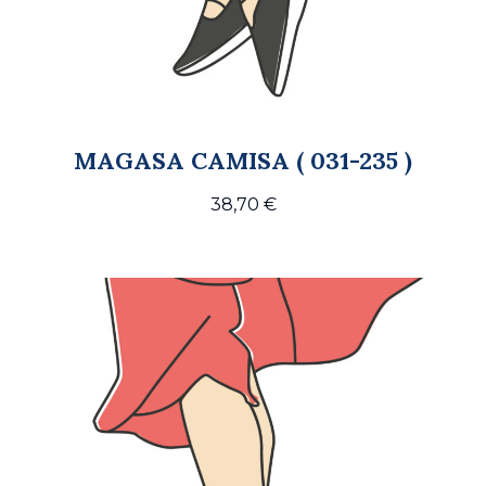
MAGASA CAMISA ( 031-235 )
38,70
€