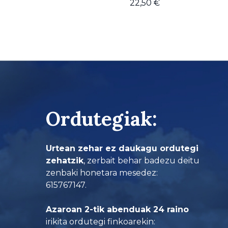
22,50
€
Ordutegiak:
Urtean zehar ez daukagu ordutegi
zehatzik
, zerbait behar badezu deitu
zenbaki honetara mesedez:
615767147.
Azaroan 2-tik abenduak 24 raino
irikita ordutegi finkoarekin: