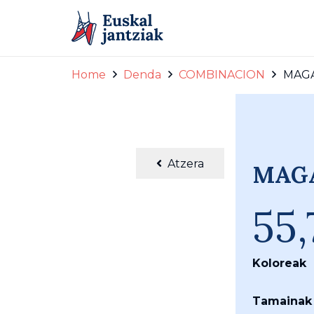
Home
Denda
COMBINACION
MAGA
azpikogona1
Atzera
MAGA
55
Koloreak
Tamainak