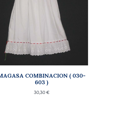
MAGASA COMBINACION ( 030-
603 )
30,30
€