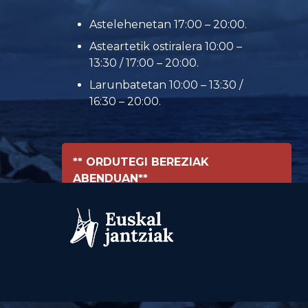
Astelehenetan 17:00 – 20:00.
Asteartetik ostiralera 10:00 –
13:30 / 17:00 – 20:00.
Larunbatetan 10:00 – 13:30 /
16:30 – 20:00.
** ORDUTEGI BEREZIAK
ABENDUAN**