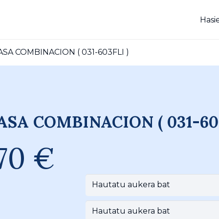
Hasi
SA COMBINACION ( 031-603FLI )
SA COMBINACION ( 031-603
,70
€