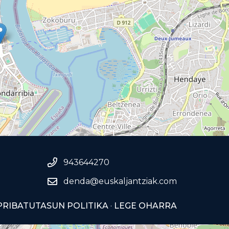
943644270
denda@euskaljantziak.com
PRIBATUTASUN POLITIKA
·
LEGE OHARRA