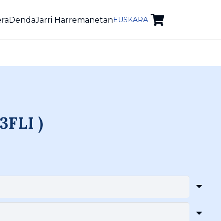
era
Denda
Jarri Harremanetan
EUSKARA
FLI )