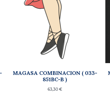
-
MAGASA COMBINACION ( 033-
851BC-B )
63,30
€