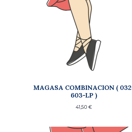
MAGASA COMBINACION ( 032
603-LP )
41,50
€