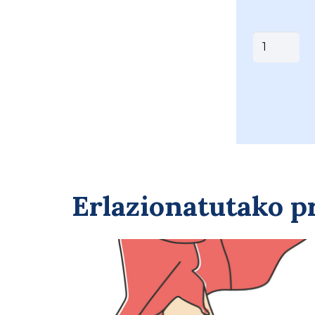
MAGASA
COMBINA
(
031-
603FLI
)
quantity
Erlazionatutako 