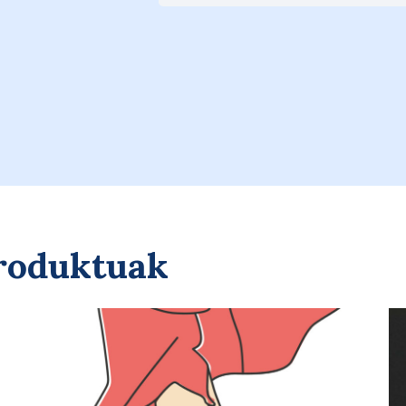
Saskira gehitu
CION
produktuak