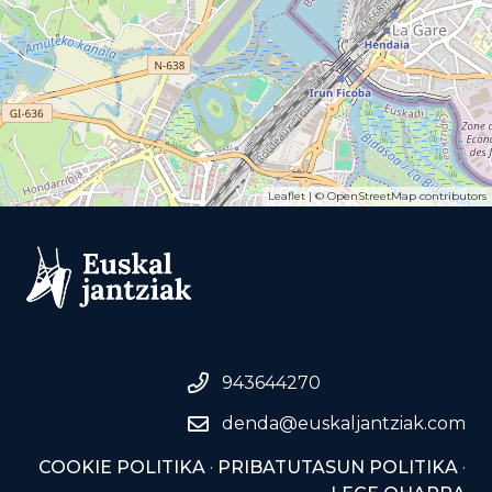
Leaflet
| ©
OpenStreetMap
contributors
943644270
denda@euskaljantziak.com
COOKIE POLITIKA
·
PRIBATUTASUN POLITIKA
·