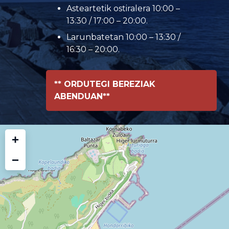
Asteartetik ostiralera 10:00 –
13:30 / 17:00 – 20:00.
Larunbatetan 10:00 – 13:30 /
16:30 – 20:00.
** ORDUTEGI BEREZIAK
ABENDUAN**
+
−