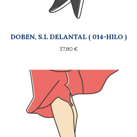
DOBEN, S.L DELANTAL ( 014-HILO )
37,80
€