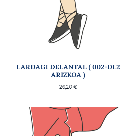
LARDAGI DELANTAL ( 002-DL2
ARIZKOA )
26,20
€