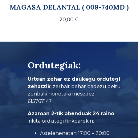
MAGASA DELANTAL ( 009-740MD )
20,00
€
Ordutegiak:
Urtean zehar ez daukagu ordutegi
zehatzik
, zerbait behar badezu deitu
zenbaki honetara mesedez:
615767147.
Azaroan 2-tik abenduak 24 raino
irikita ordutegi finkoarekin:
Astelehenetan 17:00 – 20:00.