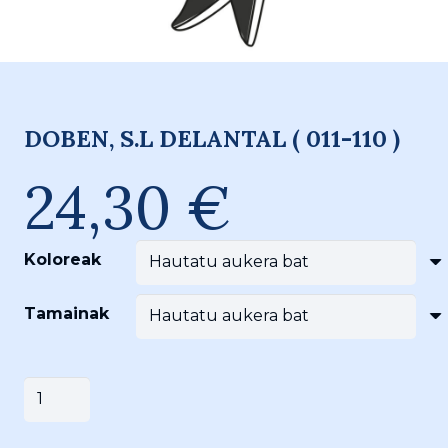
DOBEN, S.L DELANTAL ( 011-110 )
24,30
€
Koloreak
Tamainak
DOBEN,
Saskira gehitu
S.L
DELANTAL