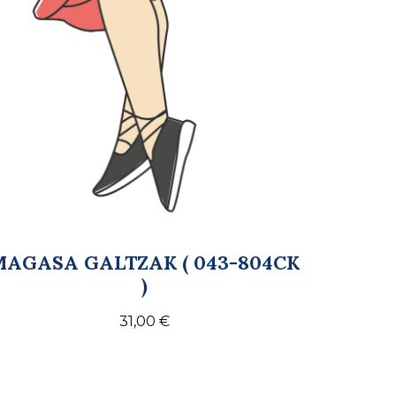
MAGASA GALTZAK ( 043-804CK
)
31,00
€