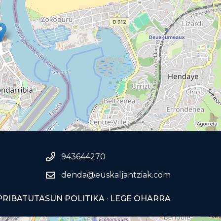
943644270
denda@euskaljantziak.com
PRIBATUTASUN POLITIKA
·
LEGE OHARRA