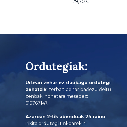
29,70
€
Ordutegiak:
Urtean zehar ez daukagu ordutegi
zehatzik
, zerbait behar badezu deitu
zenbaki honetara mesedez:
615767147.
Azaroan 2-tik abenduak 24 raino
irikita ordutegi finkoarekin: