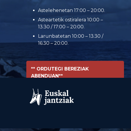
Astelehenetan 17:00 – 20:00.
Asteartetik ostiralera 10:00 –
13:30 / 17:00 – 20:00.
Larunbatetan 10:00 – 13:30 /
16:30 – 20:00.
** ORDUTEGI BEREZIAK
ABENDUAN**