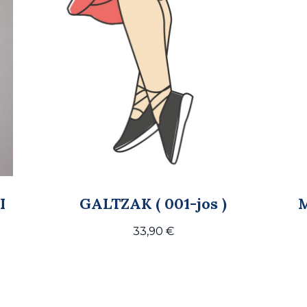
I
GALTZAK ( 001-jos )
33,90
€