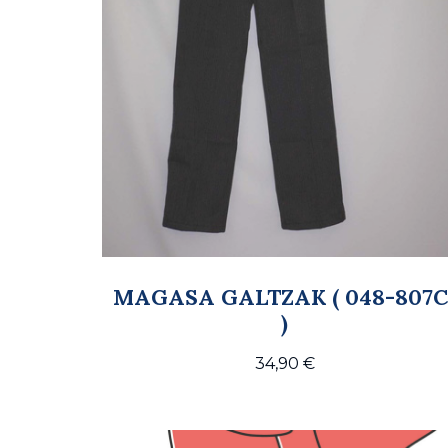
MAGASA GALTZAK ( 048-807C
)
34,90
€