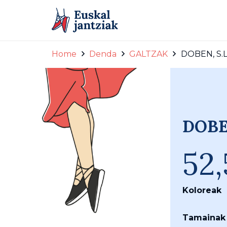
Home
Denda
GALTZAK
DOBEN, S.L
DOBE
52
Koloreak
Tamainak