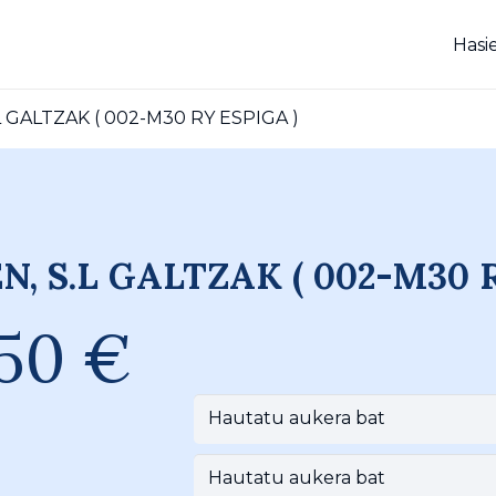
Hasi
 GALTZAK ( 002-M30 RY ESPIGA )
N, S.L GALTZAK ( 002-M30 
,50
€