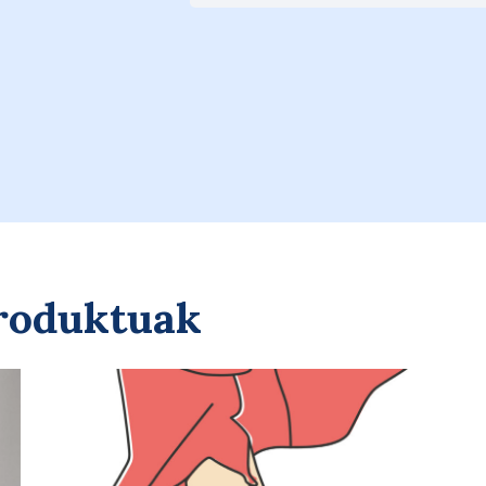
Saskira gehitu
produktuak