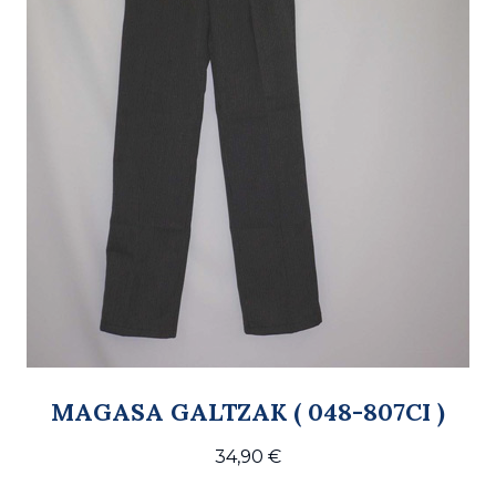
MAGASA GALTZAK ( 048-807CI )
34,90
€