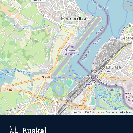
Leaflet
| ©
OpenStreetMap
contributors