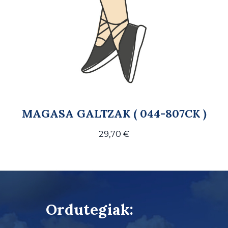
MAGASA GALTZAK ( 044-807CK )
29,70
€
Ordutegiak: