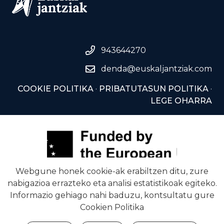
943644270
denda@euskaljantziak.com
COOKIE POLITIKA
·
PRIBATUTASUN POLITIKA
·
LEGE OHARRA
Webgune honek cookie-ak erabiltzen ditu, zure
nabigazioa errazteko eta analisi estatistikoak egiteko.
Informazio gehiago nahi baduzu, kontsultatu gure
Cookien Politika