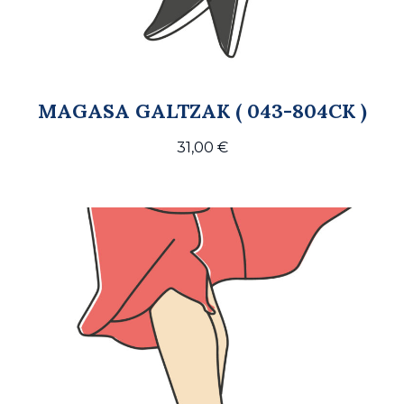
MAGASA GALTZAK ( 043-804CK )
31,00
€