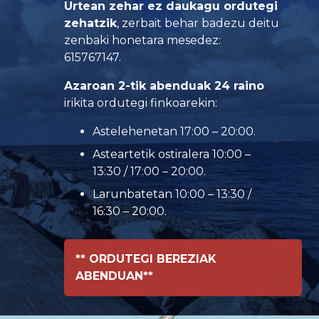
Urtean zehar ez daukagu ordutegi
zehatzik
, zerbait behar badezu deitu
zenbaki honetara mesedez:
615767147.
Azaroan 2-tik abenduak 24 raino
irikita ordutegi finkoarekin:
Astelehenetan 17:00 – 20:00.
Asteartetik ostiralera 10:00 –
13:30 / 17:00 – 20:00.
Larunbatetan 10:00 – 13:30 /
16:30 – 20:00.
** ORDUTEGI BEREZIAK
ABENDUAN**