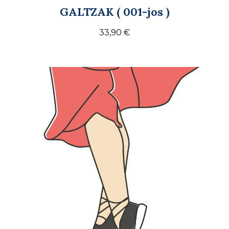
GALTZAK ( 001-jos )
33,90
€