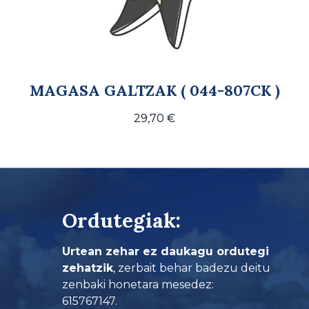
MAGASA GALTZAK ( 044-807CK )
29,70
€
Ordutegiak:
Urtean zehar ez daukagu ordutegi
zehatzik
, zerbait behar badezu deitu
zenbaki honetara mesedez:
615767147.