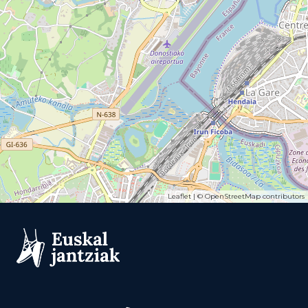
Leaflet
| ©
OpenStreetMap
contributors