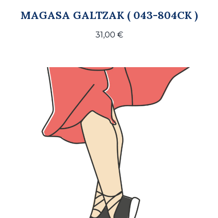
MAGASA GALTZAK ( 043-804CK )
31,00
€