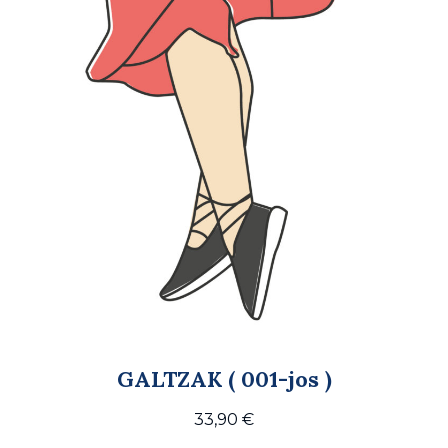
GALTZAK ( 001-jos )
33,90
€