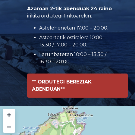
Azaroan 2-tik abenduak 24 raino
irikita ordutegi finkoarekin:
Astelehenetan 17:00 – 20:00.
Asteartetik ostiralera 10:00 –
13:30 / 17:00 – 20:00.
Larunbatetan 10:00 – 13:30 /
16:30 – 20:00.
** ORDUTEGI BEREZIAK
ABENDUAN**
+
−