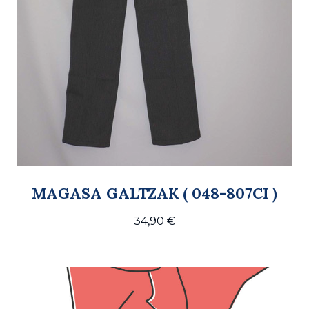
MAGASA GALTZAK ( 048-807CI )
34,90
€