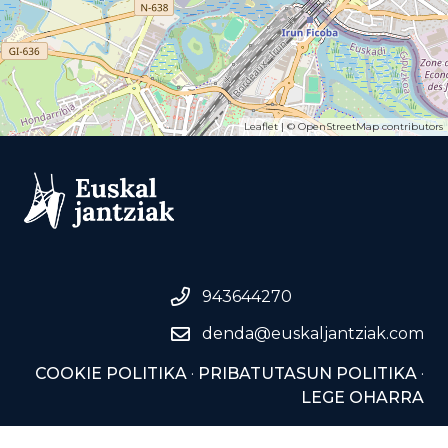
Leaflet
| ©
OpenStreetMap
contributors
943644270
denda@euskaljantziak.com
COOKIE POLITIKA
·
PRIBATUTASUN POLITIKA
·
LEGE OHARRA