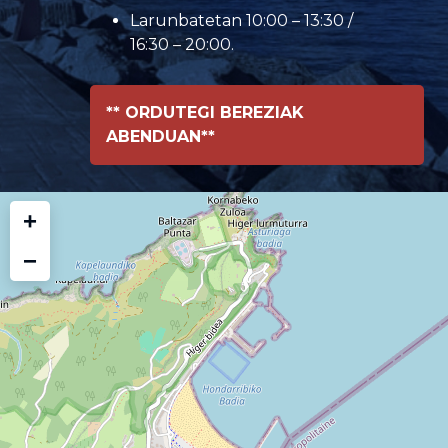
Larunbatetan 10:00 – 13:30 /
16:30 – 20:00.
** ORDUTEGI BEREZIAK
ABENDUAN**
+
−