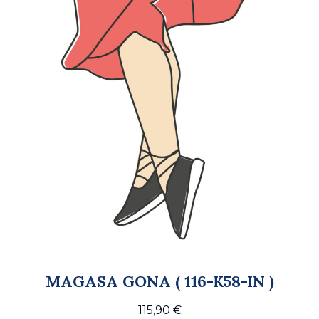
MAGASA GONA ( 116-K58-IN )
115,90
€