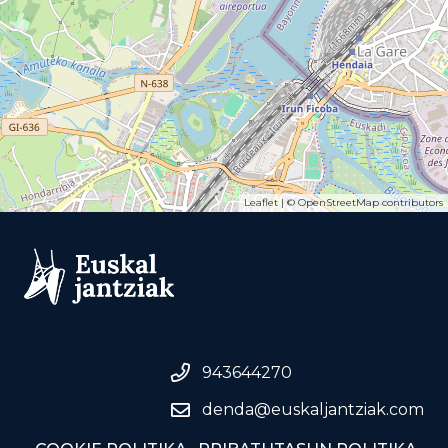
Leaflet
| ©
OpenStreetMap
contributors
943644270
denda@euskaljantziak.com