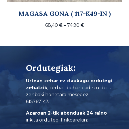
MAGASA GONA ( 117-K49-IN )
Price
68,40
€
–
74,90
€
range:
68,40 €
through
74,90 €
Ordutegiak:
Urtean zehar ez daukagu ordutegi
zehatzik
, zerbait behar badezu deitu
zenbaki honetara mesedez:
615767147.
Azaroan 2-tik abenduak 24 raino
irikita ordutegi finkoarekin: