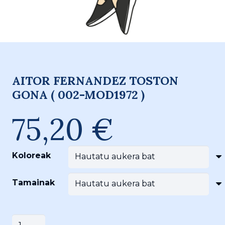
AITOR FERNANDEZ TOSTON
GONA ( 002-MOD1972 )
75,20
€
Koloreak
Tamainak
AITOR