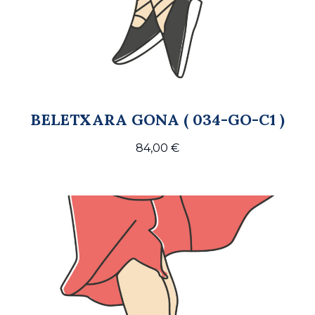
BELETXARA GONA ( 034-GO-C1 )
84,00
€