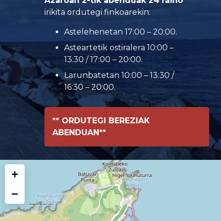
Azaroan 2-tik abenduak 24 raino
irikita ordutegi finkoarekin:
Astelehenetan 17:00 – 20:00.
Asteartetik ostiralera 10:00 –
13:30 / 17:00 – 20:00.
Larunbatetan 10:00 – 13:30 /
16:30 – 20:00.
** ORDUTEGI BEREZIAK
ABENDUAN**
+
−