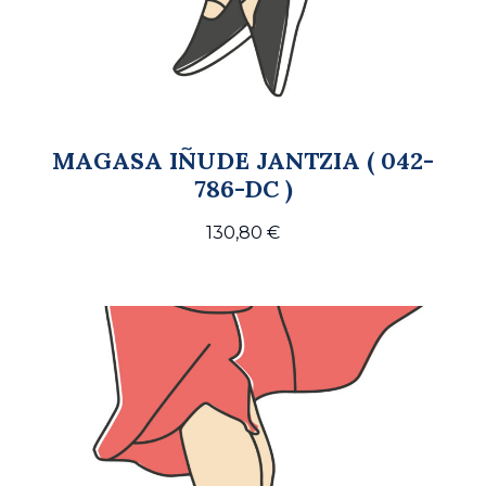
MAGASA IÑUDE JANTZIA ( 042-
786-DC )
130,80
€