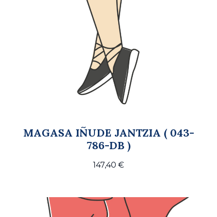
MAGASA IÑUDE JANTZIA ( 043-
786-DB )
147,40
€