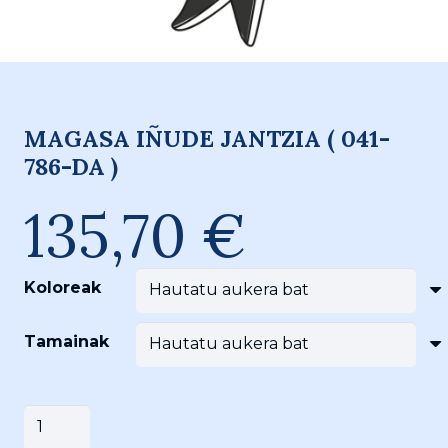
MAGASA IÑUDE JANTZIA ( 041-
786-DA )
135,70
€
Koloreak
Tamainak
MAGASA
Saskira gehitu
IÑUDE