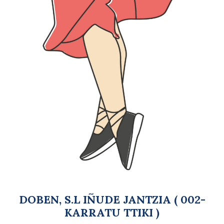
DOBEN, S.L IÑUDE JANTZIA ( 002-
KARRATU TTIKI )