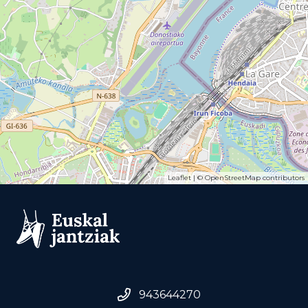
Leaflet
| ©
OpenStreetMap
contributors
943644270