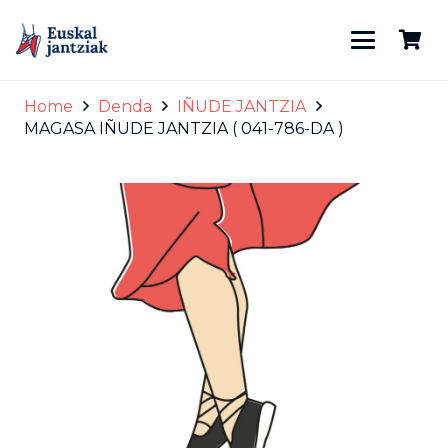
Home
Denda
IÑUDE JANTZIA
MAGASA IÑUDE JANTZIA ( 041-786-DA )