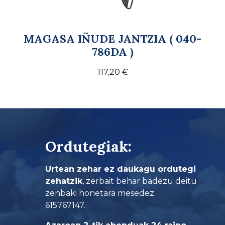
MAGASA IÑUDE JANTZIA ( 040-
786DA )
117,20
€
Ordutegiak:
Urtean zehar ez daukagu ordutegi
zehatzik
, zerbait behar badezu deitu
zenbaki honetara mesedez:
615767147.