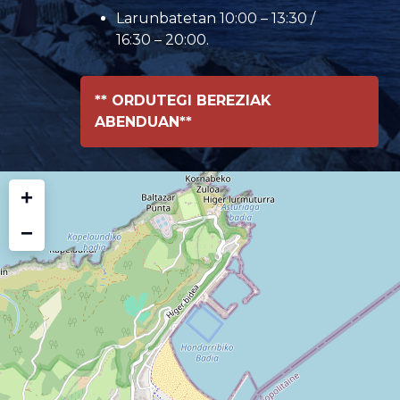
Larunbatetan 10:00 – 13:30 /
16:30 – 20:00.
** ORDUTEGI BEREZIAK
ABENDUAN**
+
−