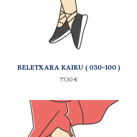
BELETXARA KAIKU ( 030-100 )
77,30
€