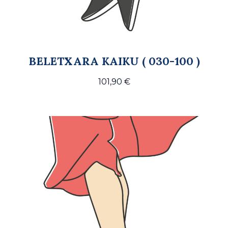
BELETXARA KAIKU ( 030-100 )
101,90
€