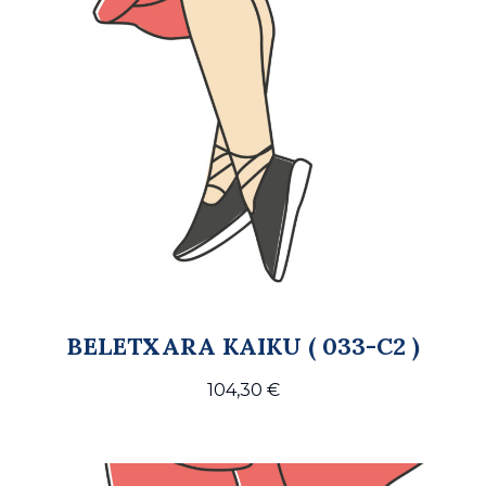
BELETXARA KAIKU ( 033-C2 )
104,30
€