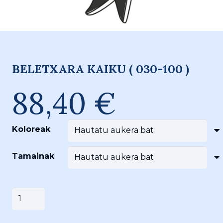
BELETXARA KAIKU ( 030-100 )
88,40
€
Koloreak
Tamainak
BELETXARA
Saskira gehitu
KAIKU
(