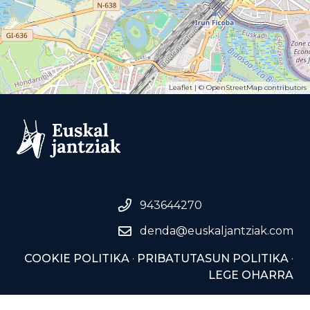
Leaflet
| ©
OpenStreetMap
contributors
943644270
denda@euskaljantziak.com
COOKIE POLITIKA
·
PRIBATUTASUN POLITIKA
·
LEGE OHARRA