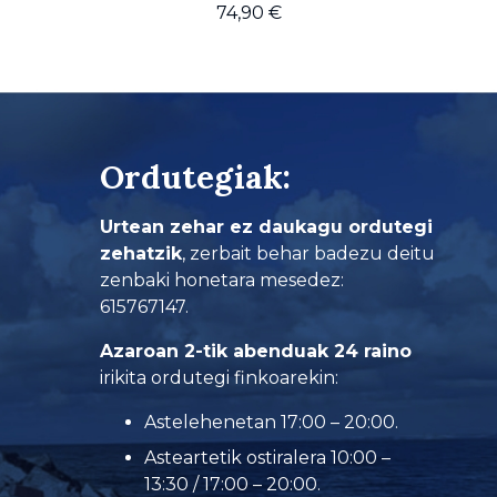
74,90
€
Ordutegiak:
Urtean zehar ez daukagu ordutegi
zehatzik
, zerbait behar badezu deitu
zenbaki honetara mesedez:
615767147.
Azaroan 2-tik abenduak 24 raino
irikita ordutegi finkoarekin:
Astelehenetan 17:00 – 20:00.
Asteartetik ostiralera 10:00 –
13:30 / 17:00 – 20:00.