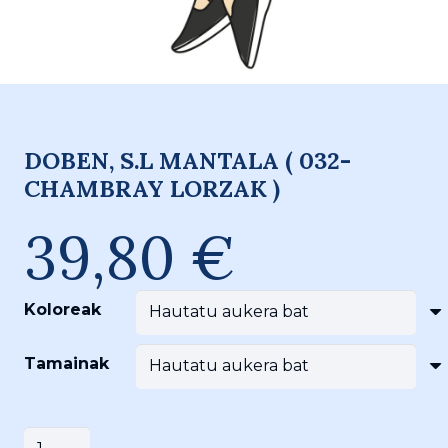
DOBEN, S.L MANTALA ( 032-
CHAMBRAY LORZAK )
39,80
€
Koloreak
Tamainak
DOBEN,