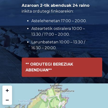
Azaroan 2-tik abenduak 24 raino
irikita ordutegi finkoarekin:
Astelehenetan 17:00 – 20:00.
Asteartetik ostiralera 10:00 –
13:30 / 17:00 – 20:00.
Larunbatetan 10:00 – 13:30 /
16:30 – 20:00.
** ORDUTEGI BEREZIAK
ABENDUAN**
+
−