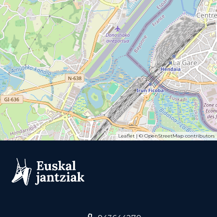
Leaflet
| ©
OpenStreetMap
contributors