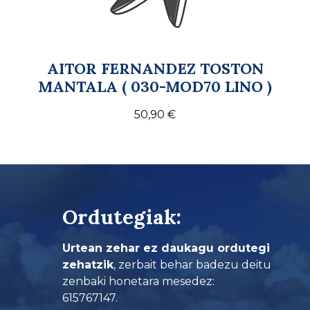
AITOR FERNANDEZ TOSTON
MANTALA ( 030-MOD70 LINO )
50,90
€
Ordutegiak:
Urtean zehar ez daukagu ordutegi
zehatzik
, zerbait behar badezu deitu
zenbaki honetara mesedez:
615767147.