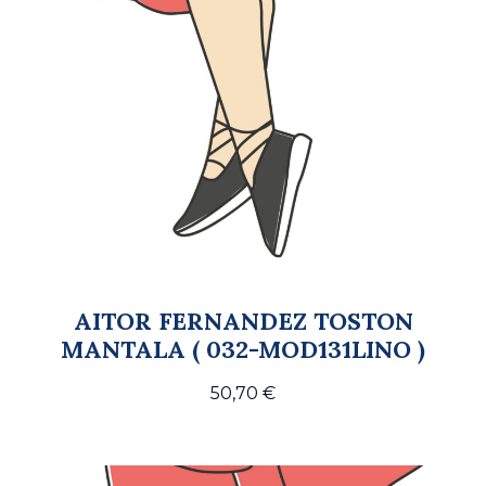
AITOR FERNANDEZ TOSTON
MANTALA ( 032-MOD131LINO )
50,70
€