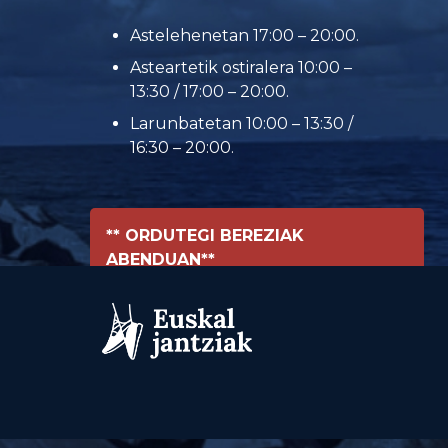
Astelehenetan 17:00 – 20:00.
Asteartetik ostiralera 10:00 –
13:30 / 17:00 – 20:00.
Larunbatetan 10:00 – 13:30 /
16:30 – 20:00.
** ORDUTEGI BEREZIAK
ABENDUAN**