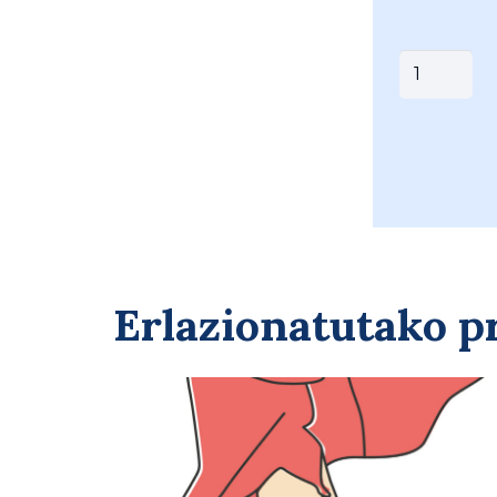
MAGASA
MANTALA
(
046-
834PN
)
quantity
Erlazionatutako 