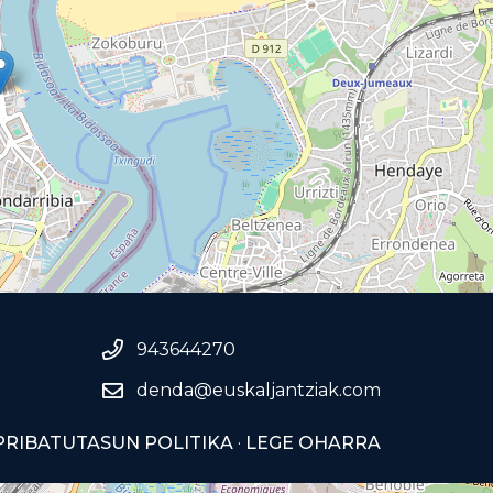
943644270
denda@euskaljantziak.com
PRIBATUTASUN POLITIKA
·
LEGE OHARRA