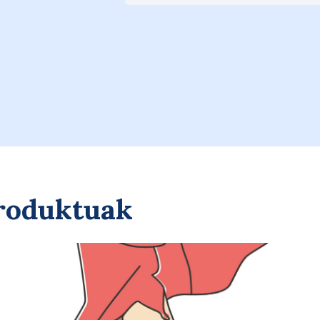
Saskira gehitu
produktuak