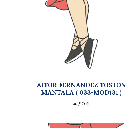
AITOR FERNANDEZ TOSTON
MANTALA ( 033-MOD131 )
41,90
€