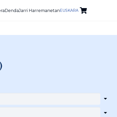
era
Denda
Jarri Harremanetan
EUSKARA
)