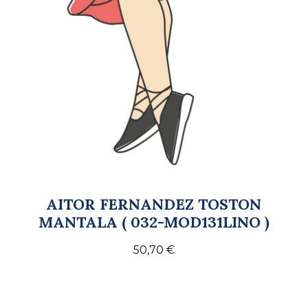
AITOR FERNANDEZ TOSTON
MANTALA ( 032-MOD131LINO )
50,70
€