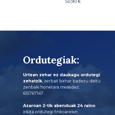
50,90
€
Ordutegiak:
Urtean zehar ez daukagu ordutegi
zehatzik
, zerbait behar badezu deitu
zenbaki honetara mesedez:
615767147.
Azaroan 2-tik abenduak 24 raino
irikita ordutegi finkoarekin: