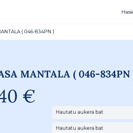
Hasi
NTALA ( 046-834PN )
SA MANTALA ( 046-834PN 
,40
€