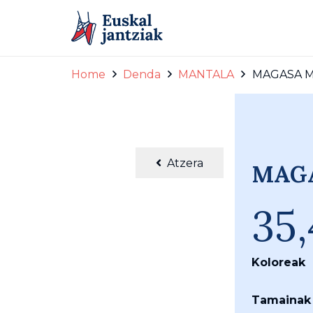
Home
Denda
MANTALA
MAGASA MA
bel
Atzera
MAGA
35
Koloreak
Tamainak