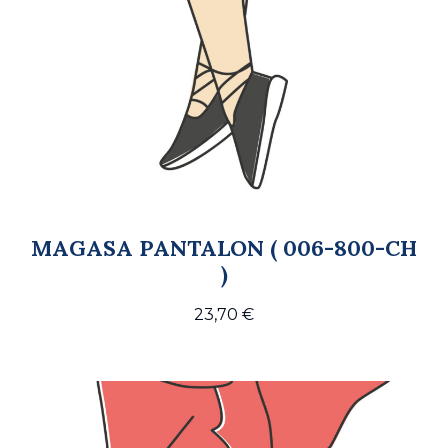
MAGASA PANTALON ( 006-800-CH
)
23,70
€