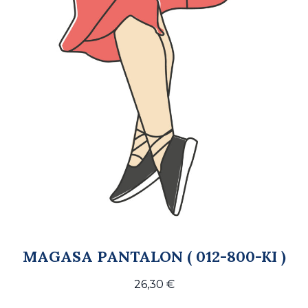
MAGASA PANTALON ( 012-800-KI )
26,30
€