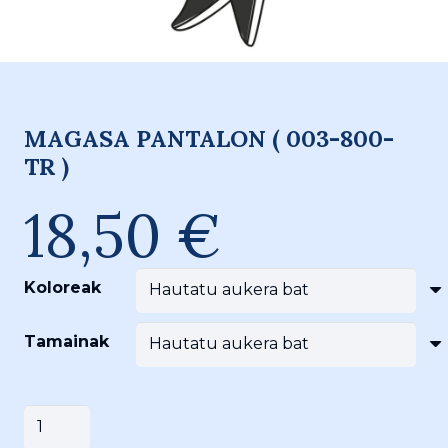
MAGASA PANTALON ( 003-800-
TR )
18,50
€
Koloreak
Tamainak
MAGASA
Saskira gehitu
PANTALON