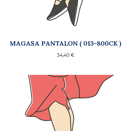
MAGASA PANTALON ( 013-800CK )
34,40
€