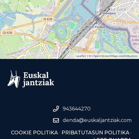
Leaflet
| ©
OpenStreetMap
contributors
943644270
denda@euskaljantziak.com
COOKIE POLITIKA
·
PRIBATUTASUN POLITIKA
·