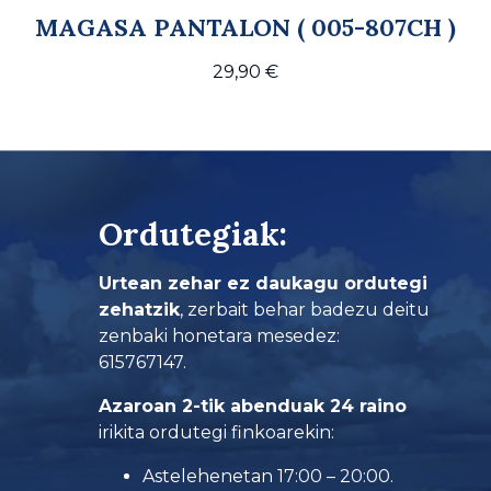
MAGASA PANTALON ( 005-807CH )
29,90
€
Ordutegiak:
Urtean zehar ez daukagu ordutegi
zehatzik
, zerbait behar badezu deitu
zenbaki honetara mesedez:
615767147.
Azaroan 2-tik abenduak 24 raino
irikita ordutegi finkoarekin:
Astelehenetan 17:00 – 20:00.