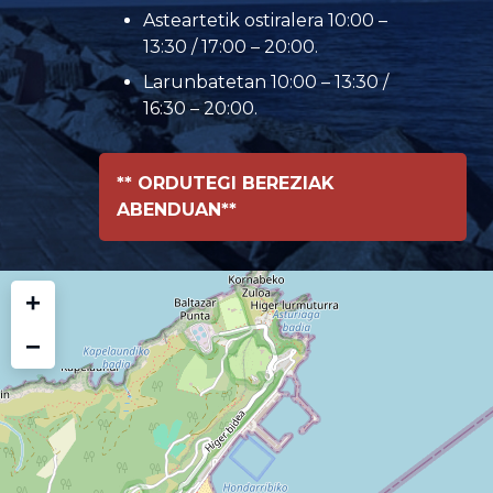
Asteartetik ostiralera 10:00 –
13:30 / 17:00 – 20:00.
Larunbatetan 10:00 – 13:30 /
16:30 – 20:00.
** ORDUTEGI BEREZIAK
ABENDUAN**
+
−