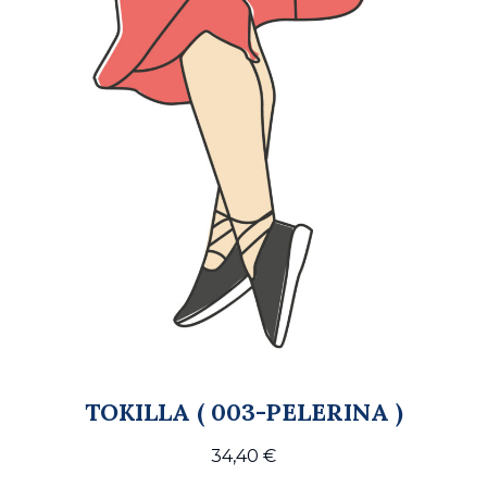
TOKILLA ( 003-PELERINA )
34,40
€