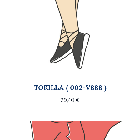
TOKILLA ( 002-V888 )
29,40
€