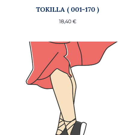
TOKILLA ( 001-170 )
18,40
€