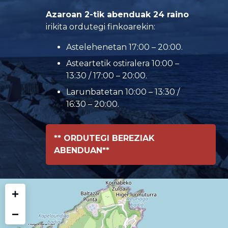
Azaroan 2-tik abenduak 24 raino
irikita ordutegi finkoarekin:
Astelehenetan 17:00 – 20:00.
Asteartetik ostiralera 10:00 –
13:30 / 17:00 – 20:00.
Larunbatetan 10:00 – 13:30 /
16:30 – 20:00.
** ORDUTEGI BEREZIAK
ABENDUAN**
+
−