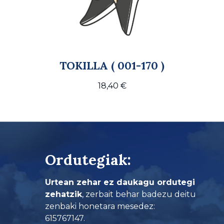
TOKILLA ( 001-170 )
18,40
€
Ordutegiak:
Urtean zehar ez daukagu ordutegi
zehatzik
, zerbait behar badezu deitu
zenbaki honetara mesedez:
615767147.