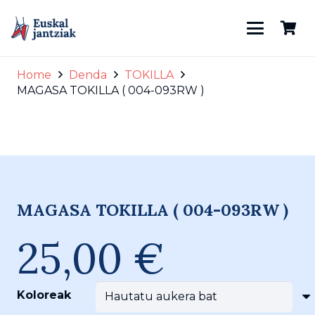
Home
Denda
TOKILLA
MAGASA TOKILLA ( 004-093RW )
tokilla3
MAGASA TOKILLA ( 004-093RW )
25,00
€
Koloreak