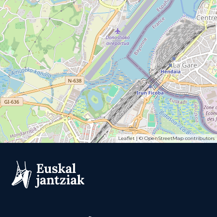
Leaflet
| ©
OpenStreetMap
contributors