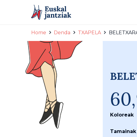
Home
Denda
TXAPELA
BELETXARA 
BELE
60
Koloreak
Tamainak