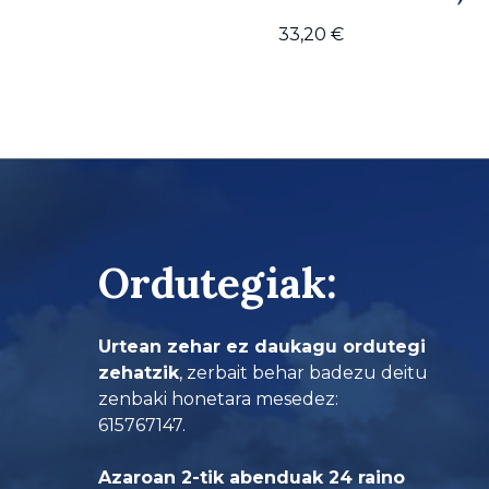
33,20
€
Ordutegiak:
Urtean zehar ez daukagu ordutegi
zehatzik
, zerbait behar badezu deitu
zenbaki honetara mesedez:
615767147.
Azaroan 2-tik abenduak 24 raino