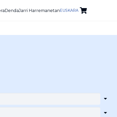
era
Denda
Jarri Harremanetan
EUSKARA