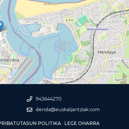
943644270
denda@euskaljantziak.com
PRIBATUTASUN POLITIKA
·
LEGE OHARRA