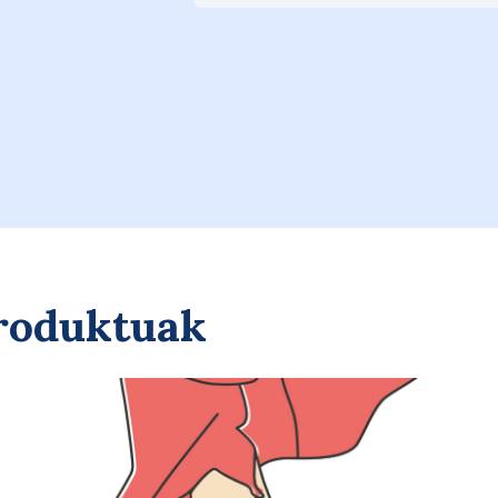
A
Saskira gehitu
produktuak