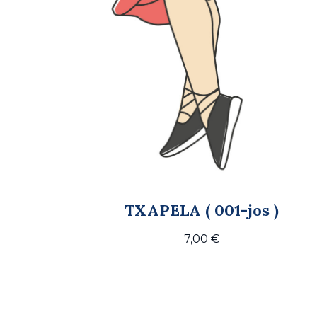
TXAPELA ( 001-jos )
7,00
€