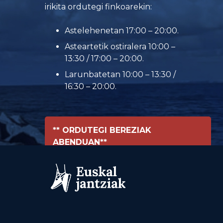
irikita ordutegi finkoarekin:
Astelehenetan 17:00 – 20:00.
Asteartetik ostiralera 10:00 –
13:30 / 17:00 – 20:00.
Larunbatetan 10:00 – 13:30 /
16:30 – 20:00.
** ORDUTEGI BEREZIAK
ABENDUAN**