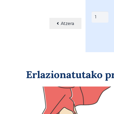
BELETXAR
TXAPELA
Atzera
(
003-
L1
)
quantity
Erlazionatutako 