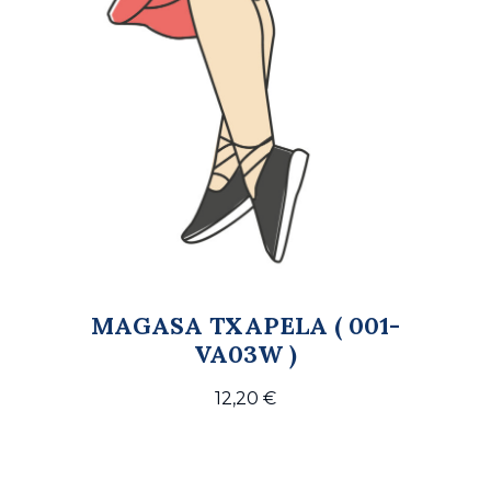
MAGASA TXAPELA ( 001-
VA03W )
12,20
€