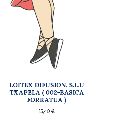
LOITEX DIFUSION, S.L.U
TXAPELA ( 002-BASICA
FORRATUA )
15,40
€