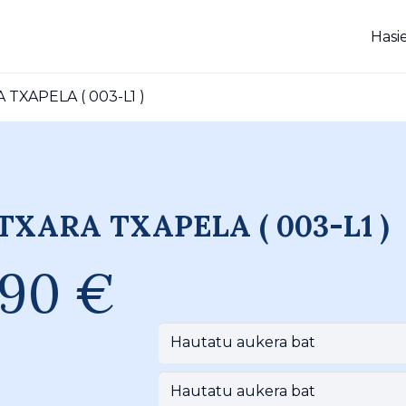
Hasi
TXAPELA ( 003-L1 )
TXARA TXAPELA ( 003-L1 )
,90
€