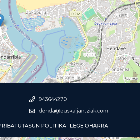
943644270
denda@euskaljantziak.com
PRIBATUTASUN POLITIKA
·
LEGE OHARRA