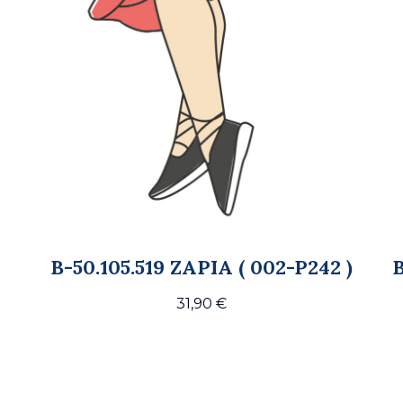
B-50.105.519 ZAPIA ( 002-P242 )
31,90
€