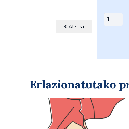
MAGASA
ZAPIA
Atzera
(
014-
OO52FS
)
quantity
Erlazionatutako 