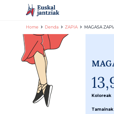
Home
Denda
ZAPIA
MAGASA ZAPIA
MAGA
13
Koloreak
Tamainak