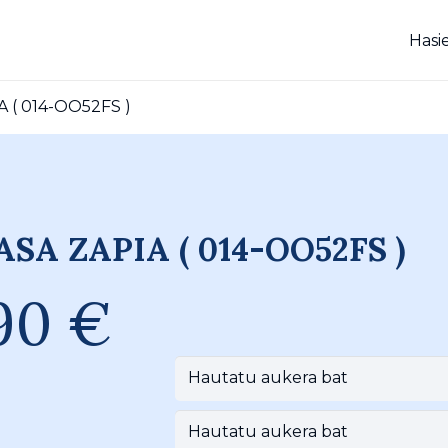
Hasi
 ( 014-OO52FS )
SA ZAPIA ( 014-OO52FS )
,90
€