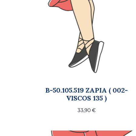
B-50.105.519 ZAPIA ( 002-
VISCOS 135 )
33,90
€