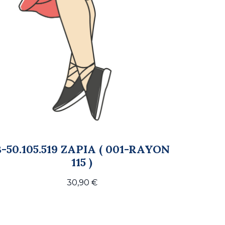
B-50.105.519 ZAPIA ( 001-RAYON
115 )
30,90
€