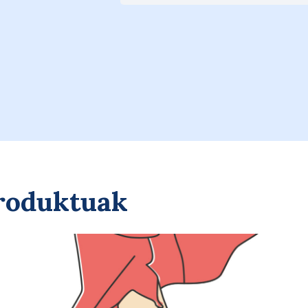
Saskira gehitu
produktuak