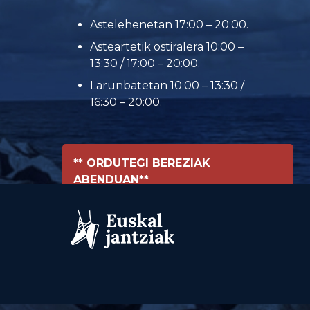
Astelehenetan 17:00 – 20:00.
Asteartetik ostiralera 10:00 –
13:30 / 17:00 – 20:00.
Larunbatetan 10:00 – 13:30 /
16:30 – 20:00.
** ORDUTEGI BEREZIAK
ABENDUAN**