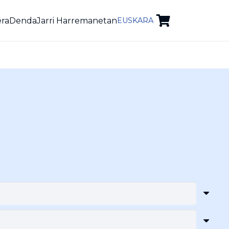
era
Denda
Jarri Harremanetan
EUSKARA