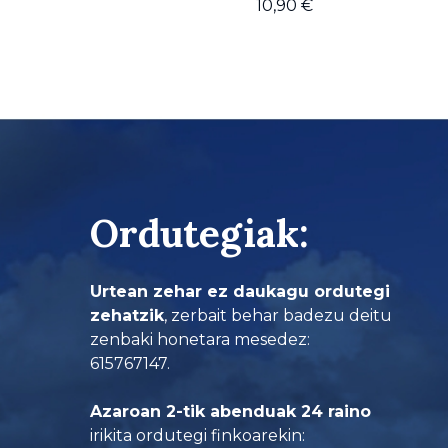
10,90
€
Ordutegiak:
Urtean zehar ez daukagu ordutegi
zehatzik
, zerbait behar badezu deitu
zenbaki honetara mesedez:
615767147.
Azaroan 2-tik abenduak 24 raino
irikita ordutegi finkoarekin: