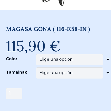
MAGASA GONA ( 116-K58-IN )
115,90
€
Color
Tamainak
MAGASA
Añadir al carrito
GONA
(
116-