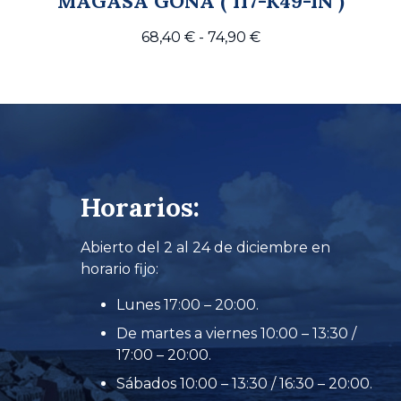
MAGASA GONA ( 117-K49-IN )
Rango
68,40
€
-
74,90
€
de
precios:
desde
68,40 €
hasta
74,90 €
Horarios:
Abierto del 2 al 24 de diciembre en
horario fijo:
Lunes 17:00 – 20:00.
De martes a viernes 10:00 – 13:30 /
17:00 – 20:00.
Sábados 10:00 – 13:30 / 16:30 – 20:00.