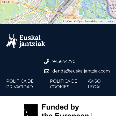
Leaflet
| ©
OpenStreetMap
contributors
943644270
denda@euskaljantziak.com
POLÍTICA DE
POLÍTICA DE
AVISO
PRIVACIDAD
COOKIES
LEGAL