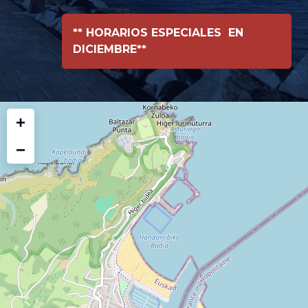
** HORARIOS ESPECIALES EN
DICIEMBRE**
+
−