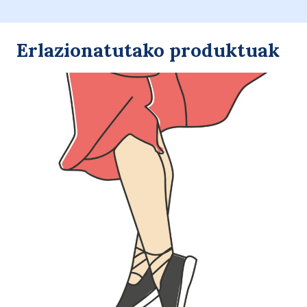
K58-
IN
)
Erlazionatutako produktuak
cantidad