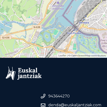
Leaflet
| ©
OpenStreetMap
contributors
943644270
denda@euskaljantziak.com