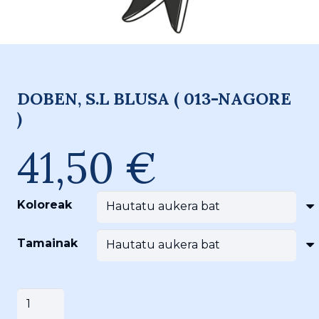
DOBEN, S.L BLUSA ( 013-NAGORE
)
41,50
€
Koloreak
Tamainak
DOBEN,
Saskira gehitu
S.L