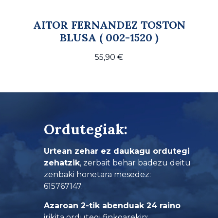
AITOR FERNANDEZ TOSTON
BLUSA ( 002-1520 )
55,90
€
Ordutegiak:
Urtean zehar ez daukagu ordutegi
zehatzik
, zerbait behar badezu deitu
zenbaki honetara mesedez:
615767147.
Azaroan 2-tik abenduak 24 raino
irikita ordutegi finkoarekin: