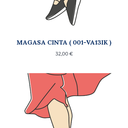
MAGASA CINTA ( 001-VA13IK )
32,00
€