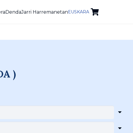
era
Denda
Jarri Harremanetan
EUSKARA
DA )