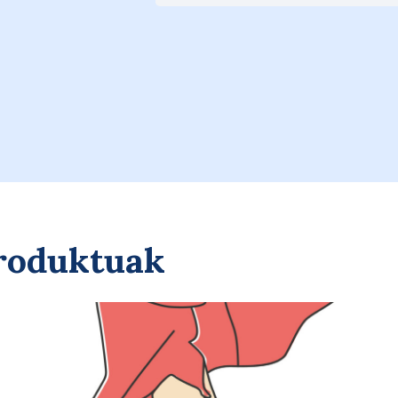
Saskira gehitu
produktuak