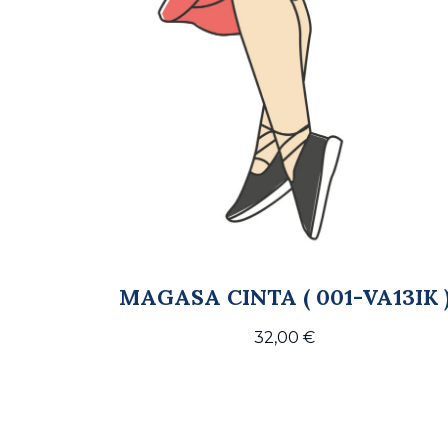
MAGASA CINTA ( 001-VA13IK 
32,00
€