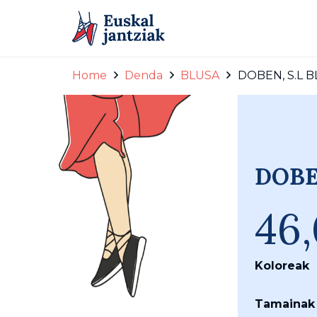
Home
Denda
BLUSA
DOBEN, S.L B
DOBE
46
Koloreak
Tamainak