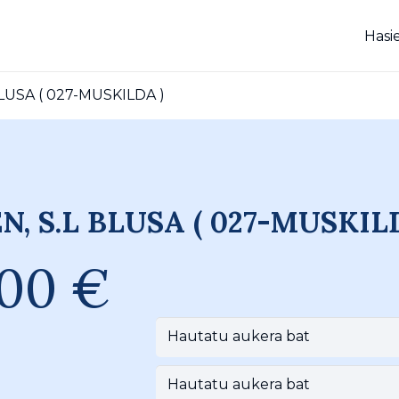
Hasi
LUSA ( 027-MUSKILDA )
N, S.L BLUSA ( 027-MUSKIL
,00
€