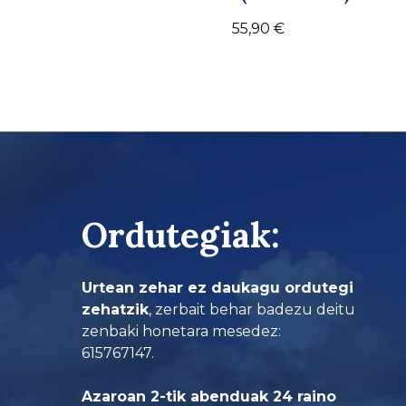
55,90
€
Ordutegiak:
Urtean zehar ez daukagu ordutegi
zehatzik
, zerbait behar badezu deitu
zenbaki honetara mesedez:
615767147.
Azaroan 2-tik abenduak 24 raino