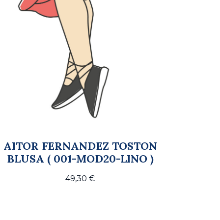
AITOR FERNANDEZ TOSTON
BLUSA ( 001-MOD20-LINO )
49,30
€