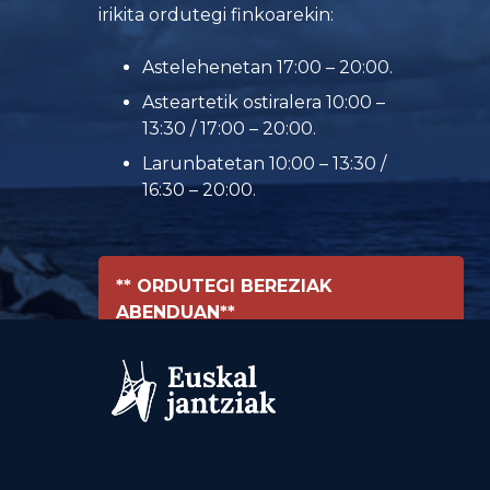
irikita ordutegi finkoarekin:
Astelehenetan 17:00 – 20:00.
Asteartetik ostiralera 10:00 –
13:30 / 17:00 – 20:00.
Larunbatetan 10:00 – 13:30 /
16:30 – 20:00.
** ORDUTEGI BEREZIAK
ABENDUAN**