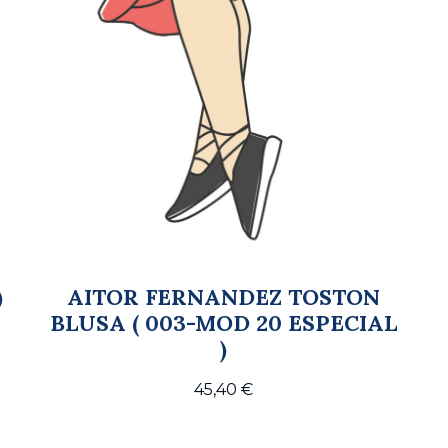
)
AITOR FERNANDEZ TOSTON
BLUSA ( 003-MOD 20 ESPECIAL
)
45,40
€