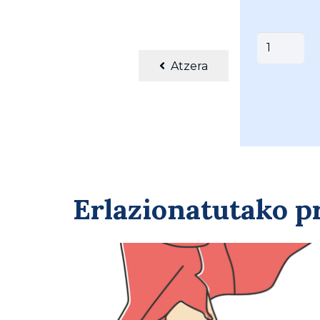
DOBEN,
S.L
Atzera
BLUSA
(
027-
MUSKILDA
)
quantity
Erlazionatutako 