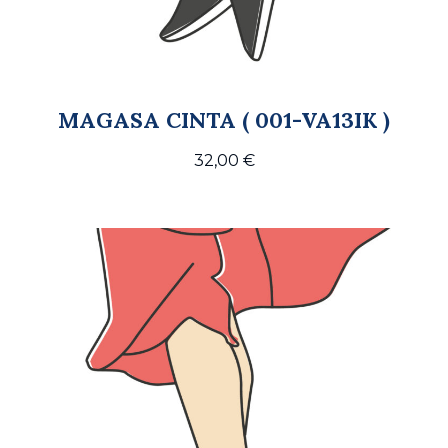
MAGASA CINTA ( 001-VA13IK )
32,00
€