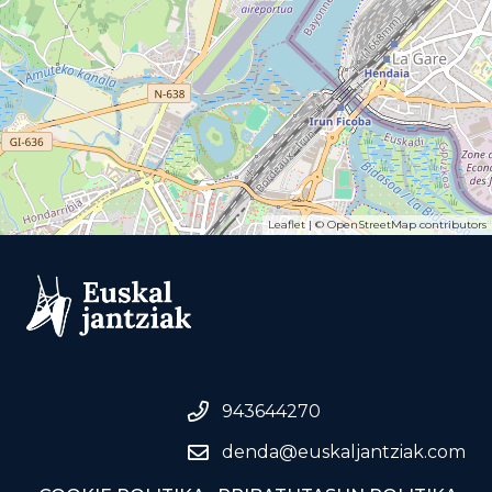
Leaflet
| ©
OpenStreetMap
contributors
943644270
denda@euskaljantziak.com