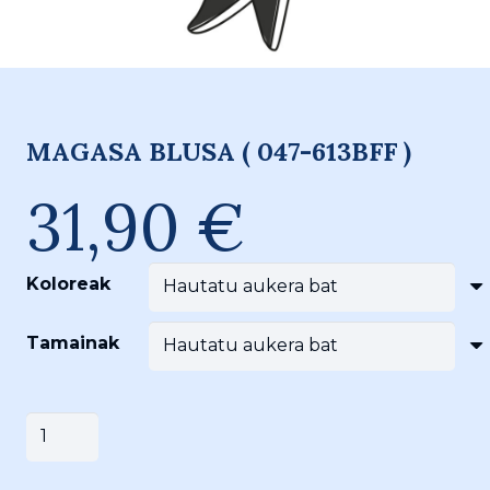
MAGASA BLUSA ( 047-613BFF )
31,90
€
Koloreak
Tamainak
MAGASA
Saskira gehitu
BLUSA
(