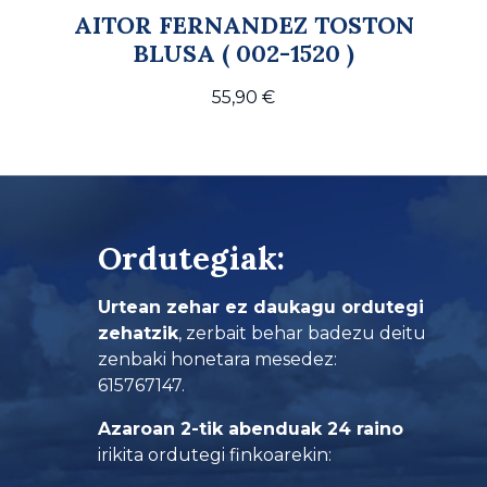
AITOR FERNANDEZ TOSTON
BLUSA ( 002-1520 )
55,90
€
Ordutegiak:
Urtean zehar ez daukagu ordutegi
zehatzik
, zerbait behar badezu deitu
zenbaki honetara mesedez:
615767147.
Azaroan 2-tik abenduak 24 raino
irikita ordutegi finkoarekin: