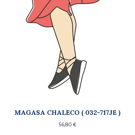
MAGASA CHALECO ( 032-717JE )
56,80
€