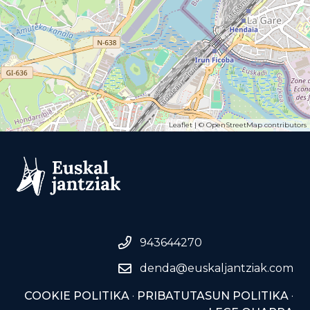
Leaflet
| ©
OpenStreetMap
contributors
943644270
denda@euskaljantziak.com
COOKIE POLITIKA
·
PRIBATUTASUN POLITIKA
·