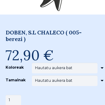
DOBEN, S.L CHALECO ( 005-
berezi )
72,90
€
Koloreak
Tamainak
DOBEN,
Saskira gehitu
S.L