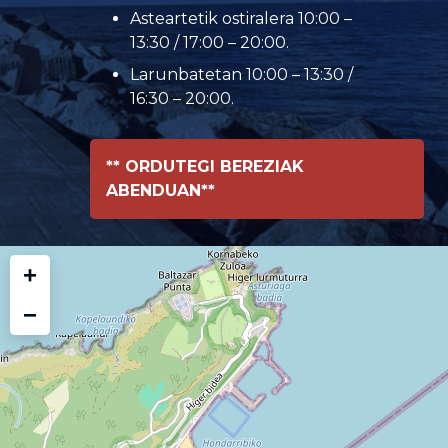
Asteartetik ostiralera 10:00 –
13:30 / 17:00 – 20:00.
Larunbatetan 10:00 – 13:30 /
16:30 – 20:00.
** ORDUTEGI BEREZIAK
ABENDUAN**
+
−