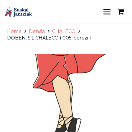
Home
Denda
CHALECO
DOBEN, S.L CHALECO ( 005-berezi )