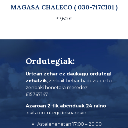
MAGASA CHALECO ( 030-717CI01 )
37,60
€
Ordutegiak:
Urtean zehar ez daukagu ordutegi
zehatzik
, zerbait behar badezu deitu
zenbaki honetara mesedez:
615767147.
Azaroan 2-tik abenduak 24 raino
irikita ordutegi finkoarekin:
Astelehenetan 17:00 – 20:00.