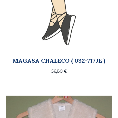
MAGASA CHALECO ( 032-717JE )
56,80
€