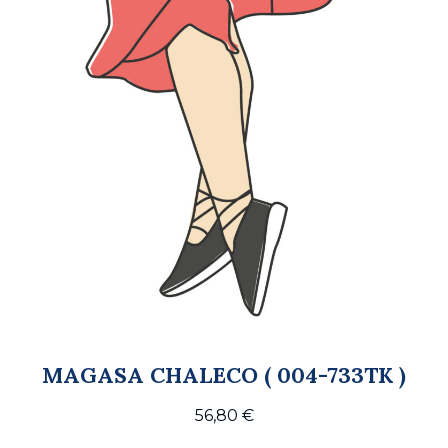
MAGASA CHALECO ( 004-733TK )
56,80
€