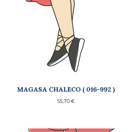
MAGASA CHALECO ( 016-992 )
55,70
€