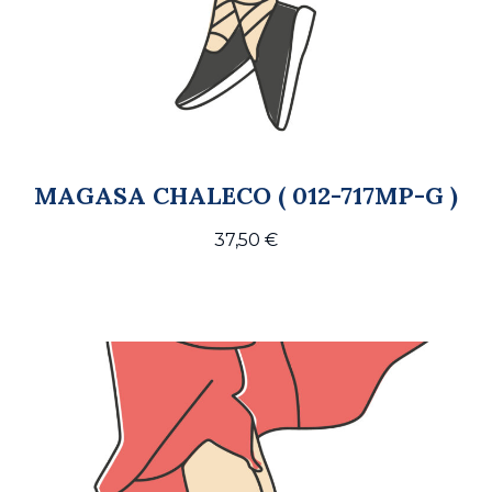
MAGASA CHALECO ( 012-717MP-G )
37,50
€