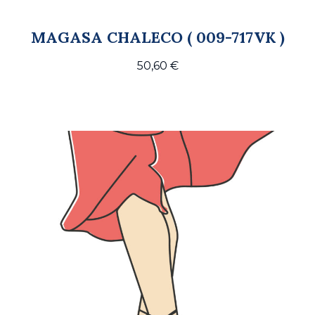
MAGASA CHALECO ( 009-717VK )
50,60
€