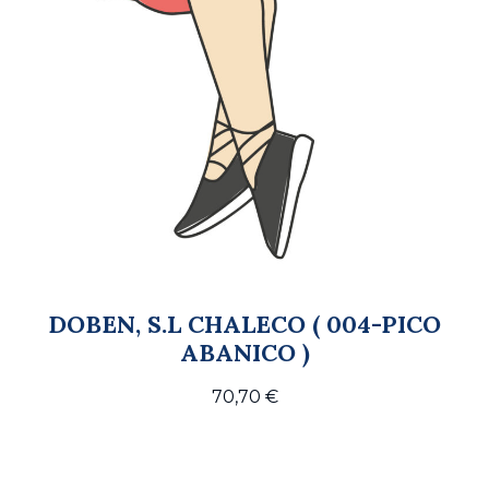
DOBEN, S.L CHALECO ( 004-PICO
ABANICO )
70,70
€