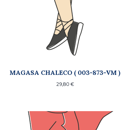
MAGASA CHALECO ( 003-873-VM )
29,80
€