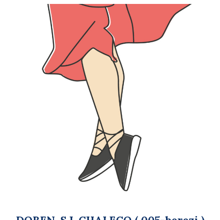
DOBEN, S.L CHALECO ( 005-berezi )