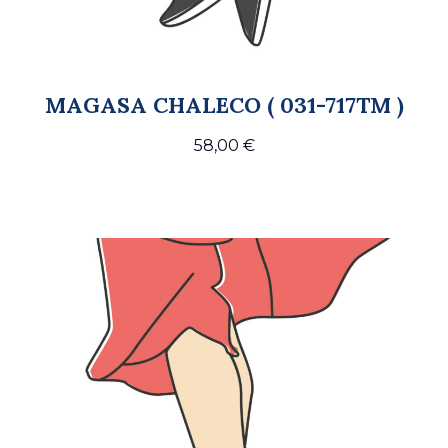
MAGASA CHALECO ( 031-717TM )
58,00
€