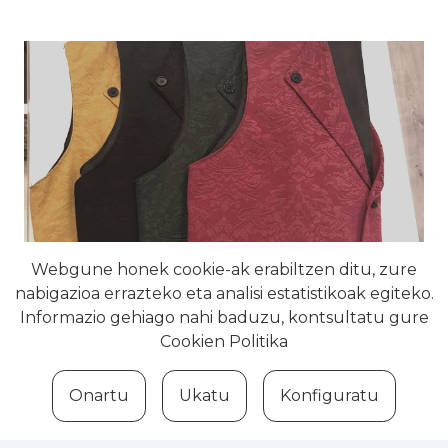
Webgune honek cookie-ak erabiltzen ditu, zure
nabigazioa errazteko eta analisi estatistikoak egiteko.
Informazio gehiago nahi baduzu, kontsultatu gure
Cookien Politika
Onartu
Ukatu
Konfiguratu