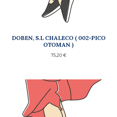
DOBEN, S.L CHALECO ( 002-PICO
OTOMAN )
75,20
€