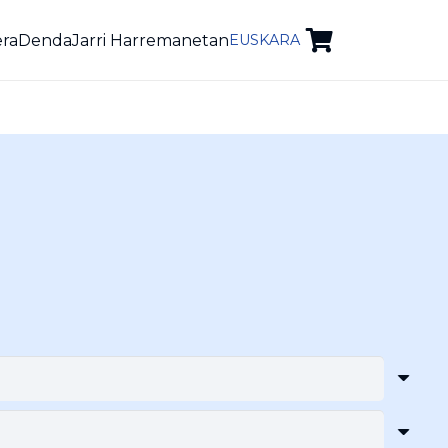
era
Denda
Jarri Harremanetan
EUSKARA