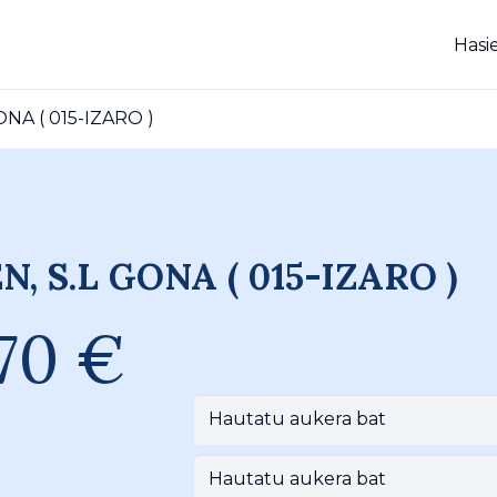
Hasi
NA ( 015-IZARO )
, S.L GONA ( 015-IZARO )
,70
€