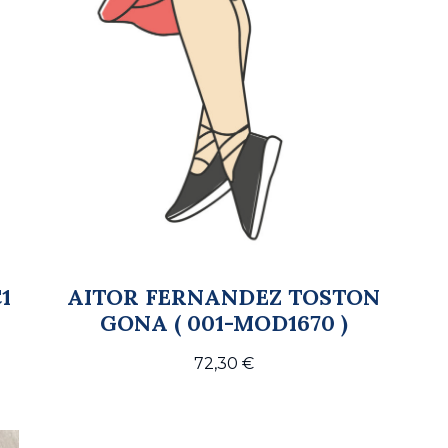
1
AITOR FERNANDEZ TOSTON
GONA ( 001-MOD1670 )
72,30
€