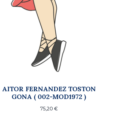
AITOR FERNANDEZ TOSTON
GONA ( 002-MOD1972 )
75,20
€