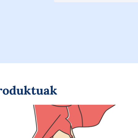
Saskira gehitu
produktuak