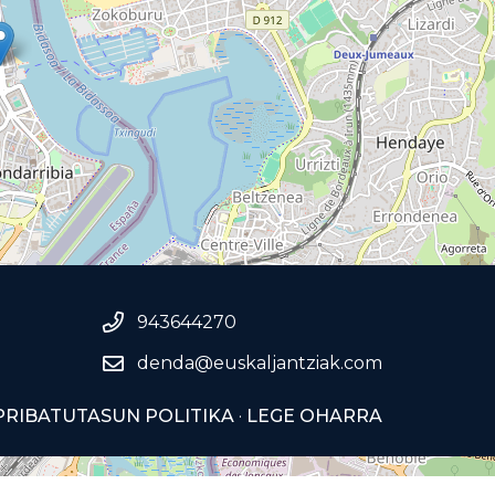
943644270
denda@euskaljantziak.com
PRIBATUTASUN POLITIKA
·
LEGE OHARRA