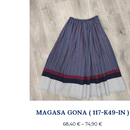
MAGASA GONA ( 117-K49-IN )
Price
68,40
€
–
74,90
€