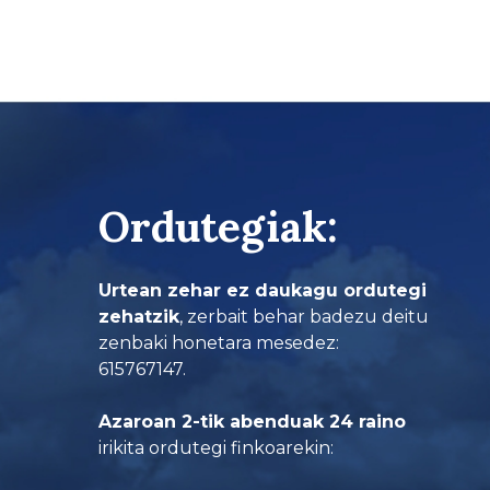
range:
68,40 €
through
74,90 €
Ordutegiak:
Urtean zehar ez daukagu ordutegi
zehatzik
, zerbait behar badezu deitu
zenbaki honetara mesedez:
615767147.
Azaroan 2-tik abenduak 24 raino
irikita ordutegi finkoarekin: