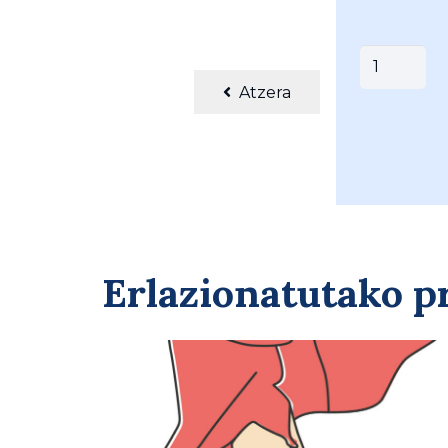
DOBEN,
S.L
Atzera
GONA
(
015-
IZARO
)
quantity
Erlazionatutako 