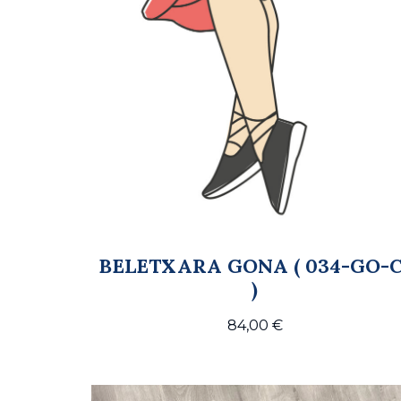
BELETXARA GONA ( 034-GO-C
)
84,00
€