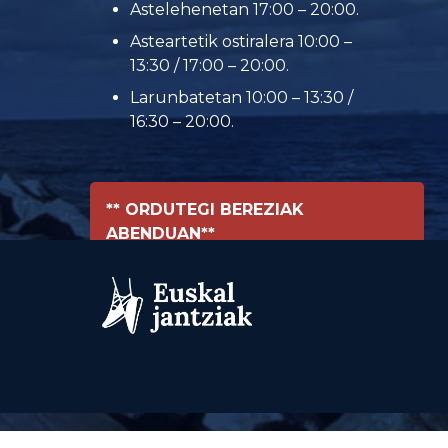
Astelehenetan 17:00 – 20:00.
Asteartetik ostiralera 10:00 –
13:30 / 17:00 – 20:00.
Larunbatetan 10:00 – 13:30 /
16:30 – 20:00.
** ORDUTEGI BEREZIAK
ABENDUAN**