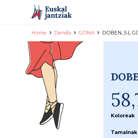
Home
Denda
GONA
DOBEN, S.L GO
DOBEN
58
Koloreak
Tamainak