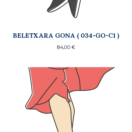
BELETXARA GONA ( 034-GO-C1 )
84,00
€