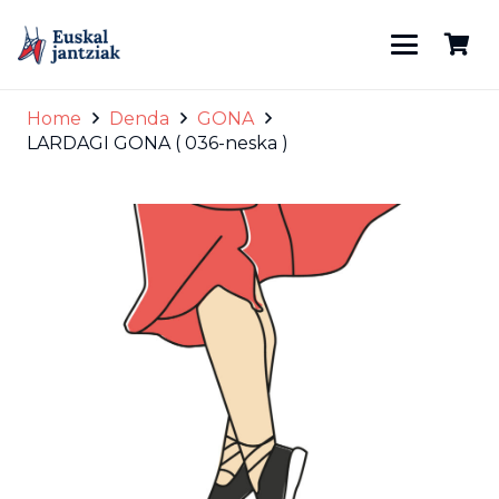
Home
Denda
GONA
LARDAGI GONA ( 036-neska )