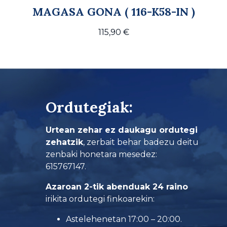
MAGASA GONA ( 116-K58-IN )
115,90
€
Ordutegiak:
Urtean zehar ez daukagu ordutegi
zehatzik
, zerbait behar badezu deitu
zenbaki honetara mesedez:
615767147.
Azaroan 2-tik abenduak 24 raino
irikita ordutegi finkoarekin:
Astelehenetan 17:00 – 20:00.