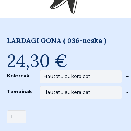
LARDAGI GONA ( 036-neska )
24,30
€
Koloreak
Tamainak
LARDAGI
Saskira gehitu
GONA
(