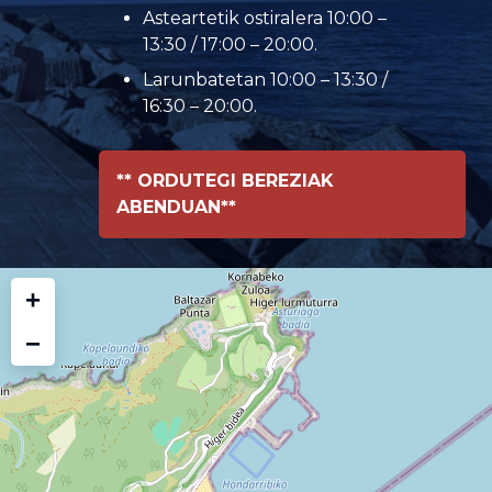
Asteartetik ostiralera 10:00 –
13:30 / 17:00 – 20:00.
Larunbatetan 10:00 – 13:30 /
16:30 – 20:00.
** ORDUTEGI BEREZIAK
ABENDUAN**
+
−