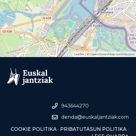
Leaflet
| ©
OpenStreetMap
contributors
943644270
denda@euskaljantziak.com
COOKIE POLITIKA
·
PRIBATUTASUN POLITIKA
·