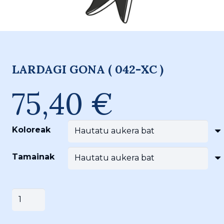
LARDAGI GONA ( 042-XC )
75,40
€
Koloreak
Tamainak
LARDAGI
Saskira gehitu
GONA
(