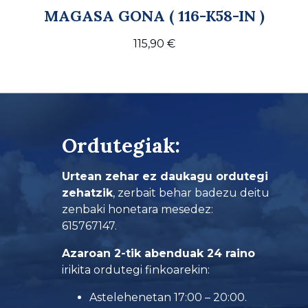
MAGASA GONA ( 116-K58-IN )
115,90
€
Ordutegiak:
Urtean zehar ez daukagu ordutegi
zehatzik
, zerbait behar badezu deitu
zenbaki honetara mesedez:
615767147.
Azaroan 2-tik abenduak 24 raino
irikita ordutegi finkoarekin:
Astelehenetan 17:00 – 20:00.