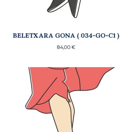
BELETXARA GONA ( 034-GO-C1 )
84,00
€