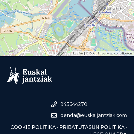
Leaflet
| ©
OpenStreetMap
contributors
943644270
denda@euskaljantziak.com
COOKIE POLITIKA
·
PRIBATUTASUN POLITIKA
·