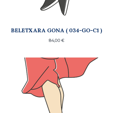
BELETXARA GONA ( 034-GO-C1 )
84,00
€