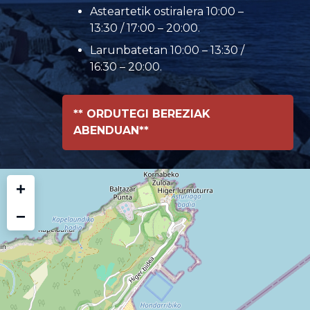
Asteartetik ostiralera 10:00 –
13:30 / 17:00 – 20:00.
Larunbatetan 10:00 – 13:30 /
16:30 – 20:00.
** ORDUTEGI BEREZIAK
ABENDUAN**
+
−