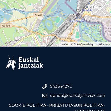
Leaflet
| ©
OpenStreetMap
contributors
943644270
denda@euskaljantziak.com
COOKIE POLITIKA
·
PRIBATUTASUN POLITIKA
·