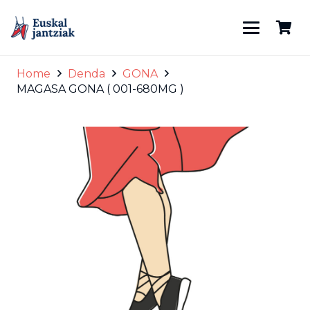
Home
Denda
GONA
MAGASA GONA ( 001-680MG )