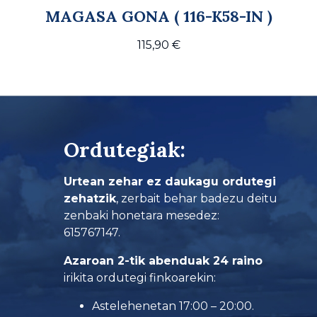
MAGASA GONA ( 116-K58-IN )
115,90
€
Ordutegiak:
Urtean zehar ez daukagu ordutegi
zehatzik
, zerbait behar badezu deitu
zenbaki honetara mesedez:
615767147.
Azaroan 2-tik abenduak 24 raino
irikita ordutegi finkoarekin:
Astelehenetan 17:00 – 20:00.