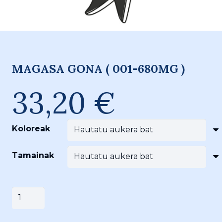
MAGASA GONA ( 001-680MG )
33,20
€
Koloreak
Tamainak
MAGASA
Saskira gehitu
GONA
(