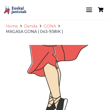
Home
Denda
GONA
MAGASA GONA ( 043-938IK )