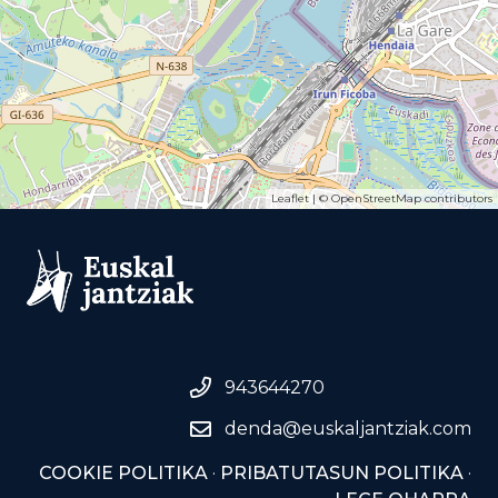
Leaflet
| ©
OpenStreetMap
contributors
943644270
denda@euskaljantziak.com
COOKIE POLITIKA
·
PRIBATUTASUN POLITIKA
·