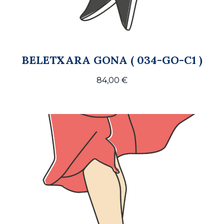
BELETXARA GONA ( 034-GO-C1 )
84,00
€