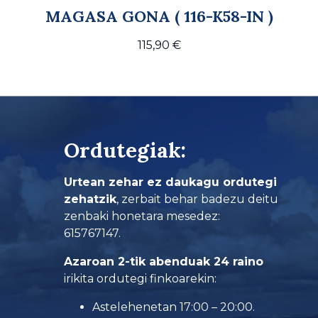
MAGASA GONA ( 116-K58-IN )
115,90
€
Ordutegiak:
Urtean zehar ez daukagu ordutegi
zehatzik
, zerbait behar badezu deitu
zenbaki honetara mesedez:
615767147.
Azaroan 2-tik abenduak 24 raino
irikita ordutegi finkoarekin:
Astelehenetan 17:00 – 20:00.