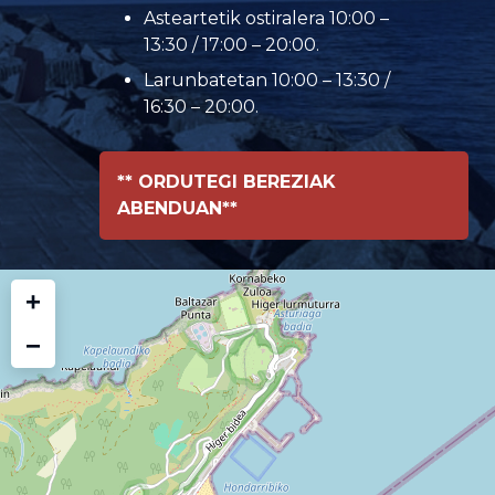
Asteartetik ostiralera 10:00 –
13:30 / 17:00 – 20:00.
Larunbatetan 10:00 – 13:30 /
16:30 – 20:00.
** ORDUTEGI BEREZIAK
ABENDUAN**
+
−