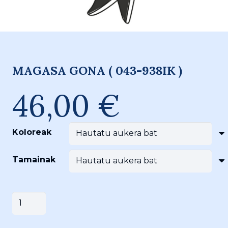
MAGASA GONA ( 043-938IK )
46,00
€
Koloreak
Tamainak
MAGASA
Saskira gehitu
GONA
(