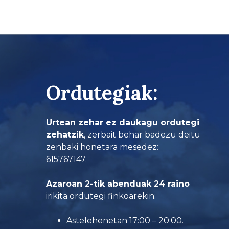
Ordutegiak:
Urtean zehar ez daukagu ordutegi
zehatzik
, zerbait behar badezu deitu
zenbaki honetara mesedez:
615767147.
Azaroan 2-tik abenduak 24 raino
irikita ordutegi finkoarekin:
Astelehenetan 17:00 – 20:00.