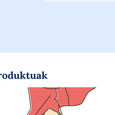
A
Saskira gehitu
produktuak