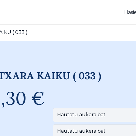
Hasi
IKU ( 033 )
TXARA KAIKU ( 033 )
6,30
€