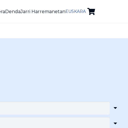
era
Denda
Jarri Harremanetan
EUSKARA