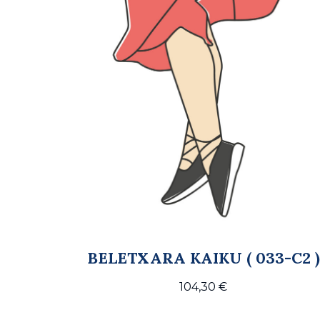
BELETXARA KAIKU ( 033-C2 )
104,30
€