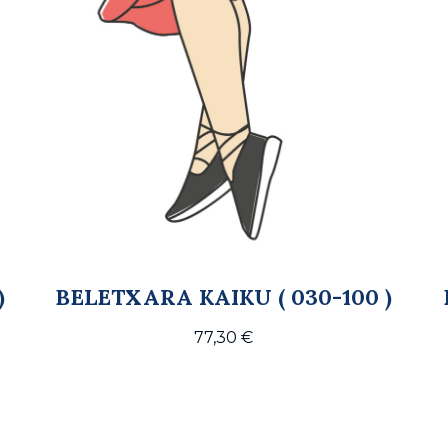
)
BELETXARA KAIKU ( 030-100 )
77,30
€