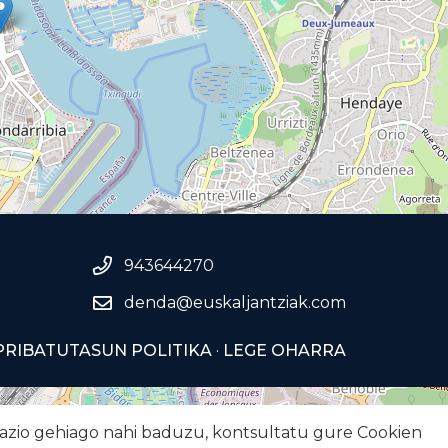
943644270
denda@euskaljantziak.com
PRIBATUTASUN POLITIKA
·
LEGE OHARRA
rmazio gehiago nahi baduzu, kontsultatu gure
Cookien
Leaflet
| ©
OpenStreetMap
contributors