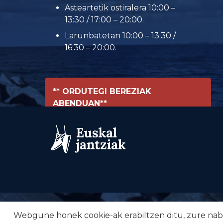
Asteartetik ostiralera 10:00 –
13:30 / 17:00 – 20:00.
Larunbatetan 10:00 – 13:30 /
16:30 – 20:00.
** ORDUTEGI BEREZIAK
ABENDUAN**
Webgune honek cookie-ak erabiltzen ditu, zure nabig