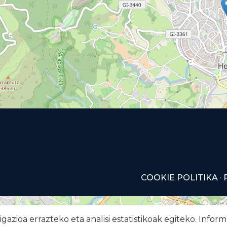
COOKIE POLITIKA
·
azioa errazteko eta analisi estatistikoak egiteko. Info