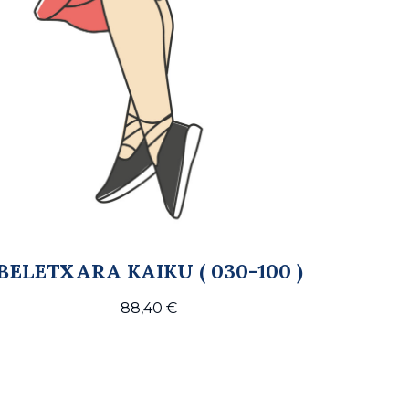
BELETXARA KAIKU ( 030-100 )
88,40
€