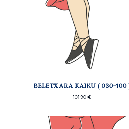
BELETXARA KAIKU ( 030-100 
101,90
€