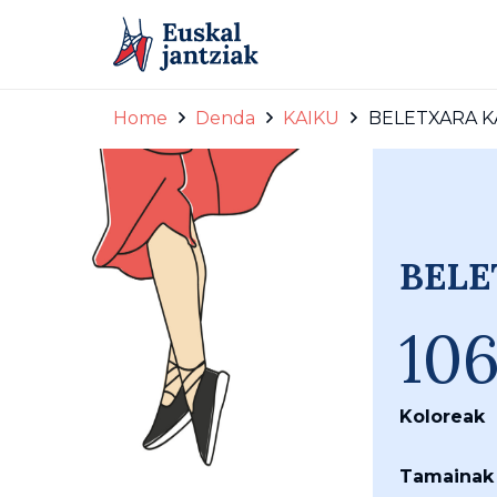
Home
Denda
KAIKU
BELETXARA KA
BELE
10
Koloreak
Tamainak