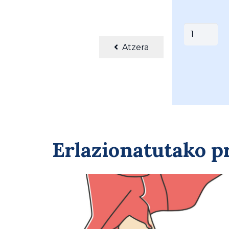
BELETXAR
KAIKU
Atzera
(
033
)
quantity
Erlazionatutako 