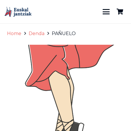
Home
Denda
PAÑUELO