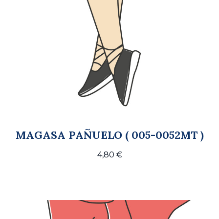
MAGASA PAÑUELO ( 005-0052MT )
4,80
€