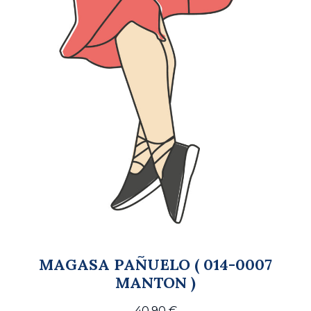
MAGASA PAÑUELO ( 014-0007
MANTON )
40,90
€