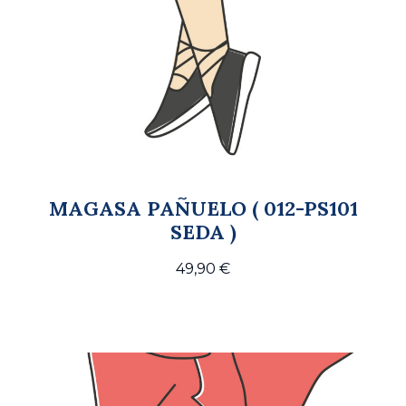
MAGASA PAÑUELO ( 012-PS101
SEDA )
49,90
€