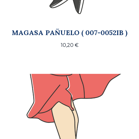
MAGASA PAÑUELO ( 007-0052IB )
10,20
€