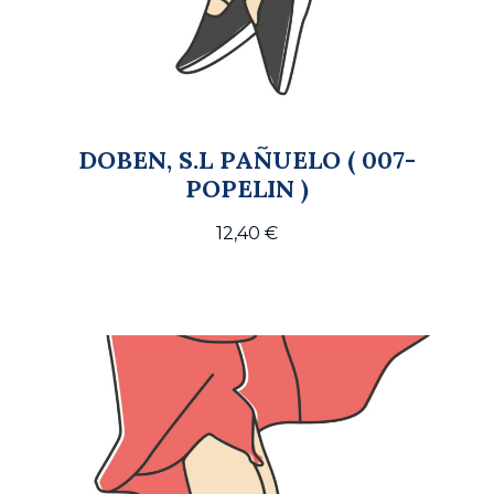
DOBEN, S.L PAÑUELO ( 007-
POPELIN )
12,40
€