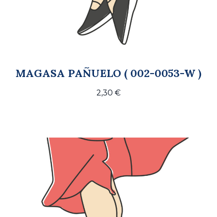
MAGASA PAÑUELO ( 002-0053-W )
2,30
€