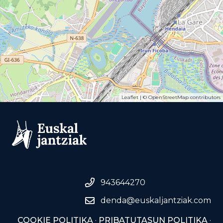
Leaflet
| ©
OpenStreetMap
contributors
943644270
denda@euskaljantziak.com
COOKIE POLITIKA
·
PRIBATUTASUN POLITIKA
·