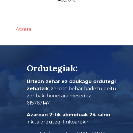
Atzera
Ordutegiak:
Urtean zehar ez daukagu ordutegi
zehatzik
, zerbait behar badezu deitu
zenbaki honetara mesedez:
615767147.
Azaroan 2-tik abenduak 24 raino
irikita ordutegi finkoarekin: