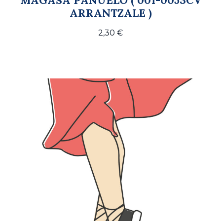
ARRANTZALE )
2,30
€