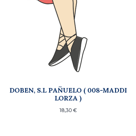
DOBEN, S.L PAÑUELO ( 008-MADDI
LORZA )
18,30
€