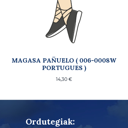
MAGASA PAÑUELO ( 006-0008W
PORTUGUES )
14,30
€
Ordutegiak: