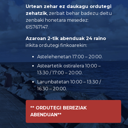
Urtean zehar ez daukagu ordutegi
zehatzik
, zerbait behar badezu deitu
zenbaki honetara mesedez:
615767147.
Azaroan 2-tik abenduak 24 raino
irikita ordutegi finkoarekin:
Astelehenetan 17:00 – 20:00.
Asteartetik ostiralera 10:00 –
13:30 / 17:00 – 20:00.
Larunbatetan 10:00 – 13:30 /
16:30 – 20:00.
** ORDUTEGI BEREZIAK
ABENDUAN**