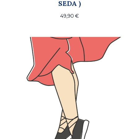
SEDA )
49,90
€