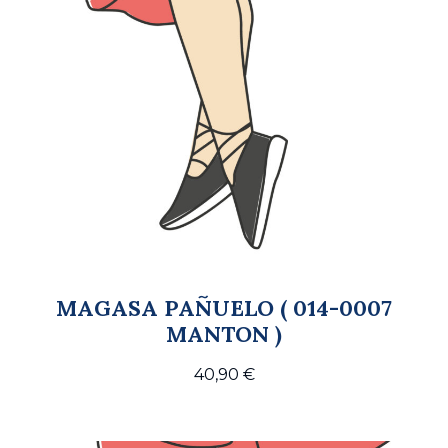
MAGASA PAÑUELO ( 014-0007
MANTON )
40,90
€