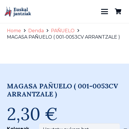
Home
Denda
PAÑUELO
MAGASA PAÑUELO ( 001-0053CV ARRANTZALE )
zapia2-2
MAGASA PAÑUELO ( 001-0053CV
ARRANTZALE )
2,30
€
Koloreak