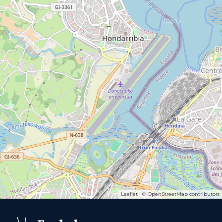
Leaflet
| ©
OpenStreetMap
contributors