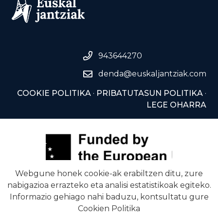
943644270
denda@euskaljantziak.com
COOKIE POLITIKA
·
PRIBATUTASUN POLITIKA
·
LEGE OHARRA
Webgune honek cookie-ak erabiltzen ditu, zure
nabigazioa errazteko eta analisi estatistikoak egiteko.
Informazio gehiago nahi baduzu, kontsultatu gure
Cookien Politika