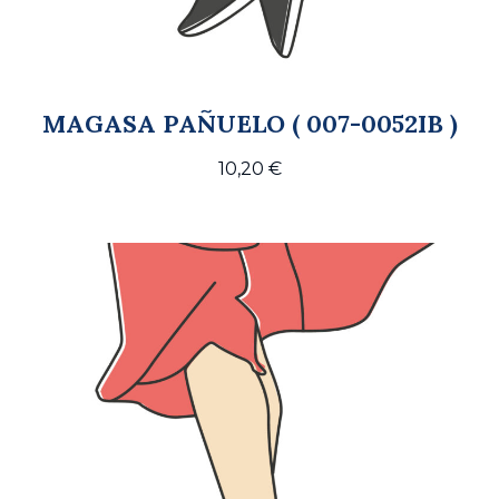
MAGASA PAÑUELO ( 007-0052IB )
10,20
€