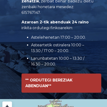
zehatzik
, zerbait behar badezu deitu
zenbaki honetara mesedez:
615767147.
Azaroan 2-tik abenduak 24 raino
irikita ordutegi finkoarekin:
Astelehenetan 17:00 – 20:00.
Asteartetik ostiralera 10:00 –
13:30 / 17:00 – 20:00.
Larunbatetan 10:00 – 13:30 /
16:30 – 20:00.
** ORDUTEGI BEREZIAK
ABENDUAN**
+