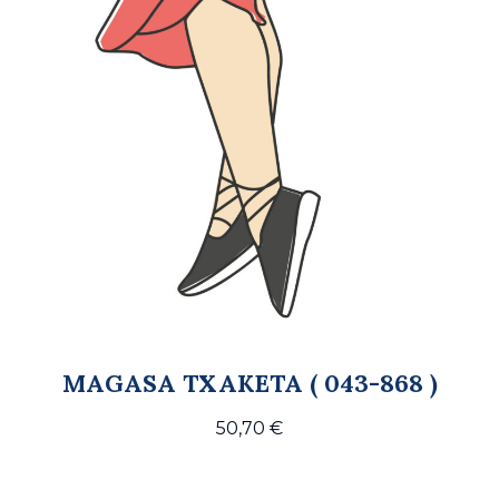
MAGASA TXAKETA ( 043-868 )
50,70
€