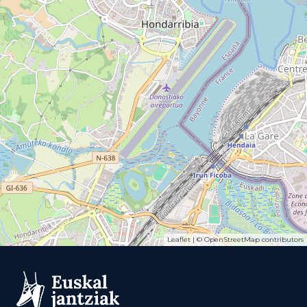
Leaflet
| ©
OpenStreetMap
contributors