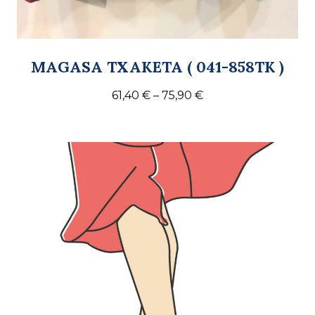
MAGASA TXAKETA ( 041-858TK )
Price
61,40
€
–
75,90
€
range:
61,40 €
through
75,90 €