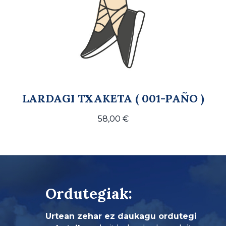
LARDAGI TXAKETA ( 001-PAÑO )
58,00
€
Ordutegiak:
Urtean zehar ez daukagu ordutegi