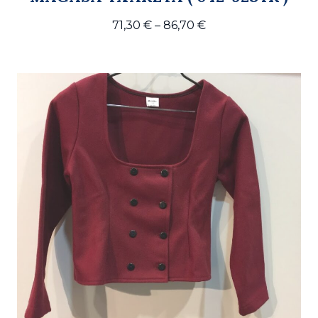
Price
71,30
€
–
86,70
€
range:
71,30 €
through
86,70 €