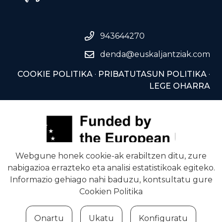
943644270
denda@euskaljantziak.com
COOKIE POLITIKA
·
PRIBATUTASUN POLITIKA
·
LEGE OHARRA
Webgune honek cookie-ak erabiltzen ditu, zure
nabigazioa errazteko eta analisi estatistikoak egiteko.
Informazio gehiago nahi baduzu, kontsultatu gure
Cookien Politika
Onartu
Ukatu
Konfiguratu