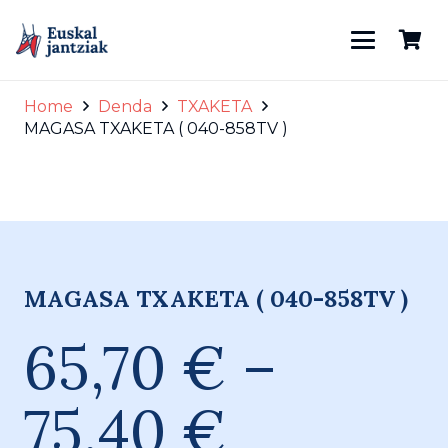
Home
Denda
TXAKETA
MAGASA TXAKETA ( 040-858TV )
TV
MAGASA TXAKETA ( 040-858TV )
65,70
€
–
Price
75,40
€