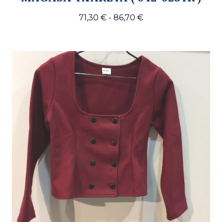
Rango
71,30
€
-
86,70
€
de
precios:
desde
71,30 €
hasta
86,70 €