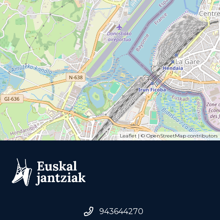
Leaflet
| ©
OpenStreetMap
contributors
943644270